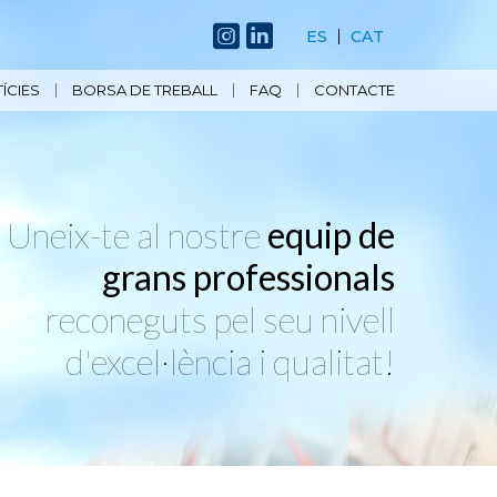
ES
CAT
ÍCIES
BORSA DE TREBALL
FAQ
CONTACTE
Uneix-te al nostre
equip de
grans professionals
reconeguts pel seu nivell
d'excel·lència i qualitat!