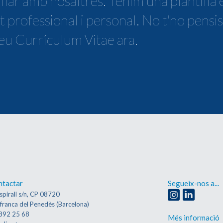
llar amb nosaltres. Tenim una plantilla 
t professional i personal. No t'ho pensi
teu Currículum Vitae ara.
ntactar
Segueix-nos a...
spirall s/n, CP 08720
afranca del Penedès (Barcelona)
892 25 68
Més informació