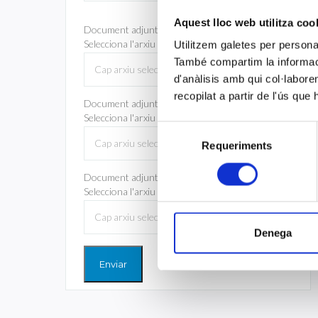
Aquest lloc web utilitza coo
Document adjunt (3 MB max) 1
Selecciona l'arxiu
Utilitzem galetes per personali
També compartim la informació
Cap arxiu seleccionat
d'anàlisis amb qui col·labore
recopilat a partir de l'ús que
Document adjunt (3 MB max) 2
Selecciona l'arxiu
Selecció
Cap arxiu seleccionat
Requeriments
de
consentiment
Document adjunt (3 MB max) 3
Selecciona l'arxiu
Cap arxiu seleccionat
Denega
Enviar