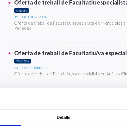
Oferta de treball de Facultatiu especialist
OBERTA
15 D’OCTUBRE 2024
Oferta de treball de Facultatiu especialista en Microbiologia 
Penedès
Oferta de treball de Facultatiu/va especial
TANCADA
23 DE SETEMBRE 2024
Oferta de treball de Facultatiu/va especialista en Anàlisis C
Convocatòria externa Facultatiu especiali
Patològica
DESERTA
Detalls
31 DE JULIOL 2024
Convocatòria externa d'un lloc de treball de Facultatiu espe