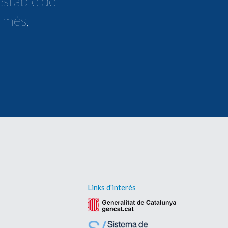
estable de
s més,
Links d'interès