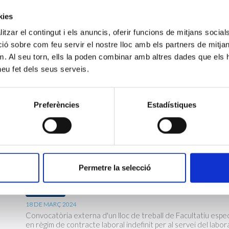
règim de contracte laboral indefinit a temps complet.
kies
tzar el contingut i els anuncis, oferir funcions de mitjans socials i
 sobre com feu servir el nostre lloc amb els partners de mitjans 
Convocatòria externa de Facultatiu especial
m. Al seu torn, ells la poden combinar amb altres dades que els 
amb experiència en l'àmbit de Genètica
 heu fet dels seus serveis.
DESERTA
20 DE MARÇ 2024
Convocatòria externa d'un lloc de treball de Facultatiu especi
Preferències
Estadístiques
experiència acreditada en l'àmbit de la Genètica en règim d
convocatòria definitiva per al servei de laboratori general a
Convocatòria externa Facultatiu especiali
Permetre la selecció
Hemoteràpia
ADJUDICADA
18 DE MARÇ 2024
Convocatòria externa d'un lloc de treball de Facultatiu espe
en règim de contracte laboral indefinit per al servei del labo