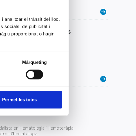
 analitzar el trànsit del lloc.
socials, de publicitat i
ista en anàlisis clíniques
hàgiu proporcionat o hagin
alista en anàlisis clíniques amb
Màrqueting
e contracte laboral pendent de
mb guàrdies
sta en Hematologia i
Permet-les totes
cialista en Hematologia i Hemoteràpia
ratori d'hematologia.