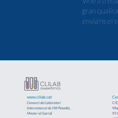
Vine a treba
gran qualita
envia'ns el 
www.clilab.cat
Co
Consorci del Laboratori
C/E
Intercomarcal de l'Alt Penedès,
Vil
l'Anoia i el Garraf.
93 