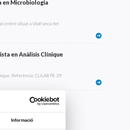
a en Microbiologia
al centre situat a Vilafranca del
ista en Anàlisis Clínique
línique. Referència: CLILAB PE-29
sta en Anatomia
Informació
cialista en Anatomia Patològica en