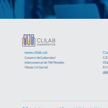
www.clilab.cat
Co
Consorci del Laboratori
C/E
Intercomarcal de l'Alt Penedès,
Vil
l'Anoia i el Garraf.
93 
cli@