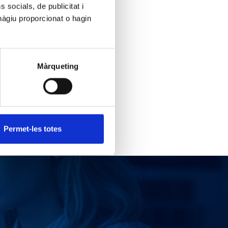
socials, de publicitat i
hàgiu proporcionat o hagin
a": un cas de
Màrqueting
Permet-les totes