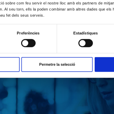
 sobre com feu servir el nostre lloc amb els partners de mitjans 
m. Al seu torn, ells la poden combinar amb altres dades que els 
 heu fet dels seus serveis.
Enquesta sobre estratègies de
Més enllà de la "membran
prevenció i control de
diftèria cutània
microorganismes multiresistents en 17
Preferències
Estadístiques
centres hospitalaris de Catalunya
Permetre la selecció