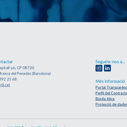
ntactar
Segueix-nos a...
spirall s/n, CP 08720
afranca del Penedès (Barcelona)
892 25 68
Més informació
cli.cat
Portal Transparènc
Perfil del Contract
Bústia ètica
Protecció de dade