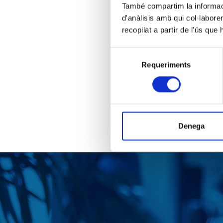
També compartim la informació
d'anàlisis amb qui col·labore
recopilat a partir de l'ús que
Selecció
Requeriments
de
consentiment
Denega