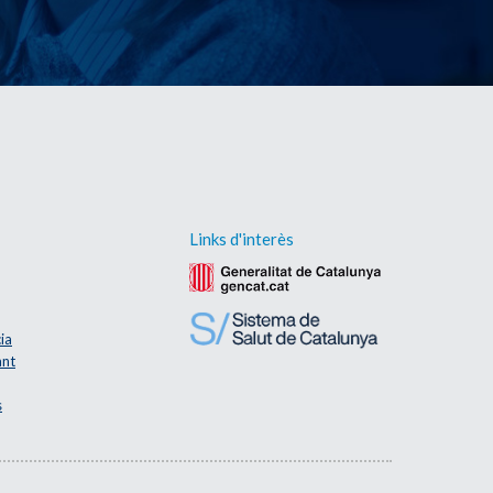
Links d'interès
ia
ant
s