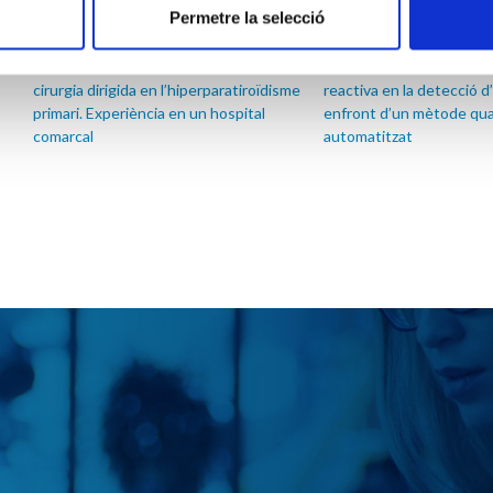
Permetre la selecció
PTH intraoperatòria: eina clau en la
Rendiment diagnòstic de 
cirurgia dirigida en l’hiperparatiroïdisme
reactiva en la detecció d
primari. Experiència en un hospital
enfront d’un mètode qua
comarcal
automatitzat