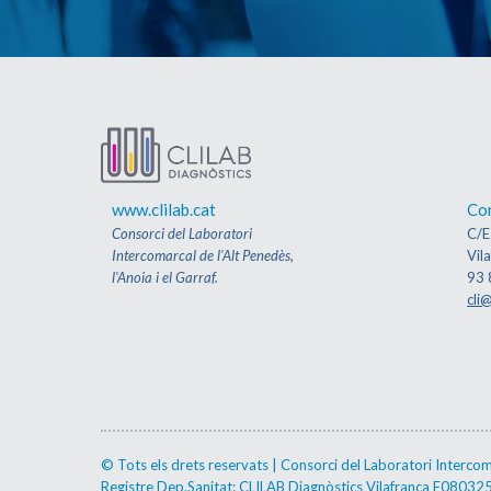
www.clilab.cat
Co
Consorci del Laboratori
C/E
Intercomarcal de l'Alt Penedès,
Vil
l'Anoia i el Garraf.
93 
cli@
© Tots els drets reservats | Consorci del Laboratori Intercomar
Registre Dep.Sanitat: CLILAB Diagnòstics Vilafranca E0803