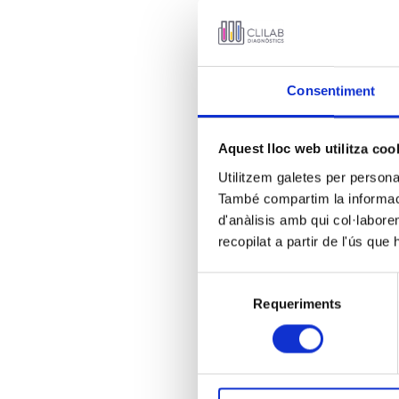
Consentiment
Aquest lloc web utilitza coo
Utilitzem galetes per personali
També compartim la informació
d'anàlisis amb qui col·labore
recopilat a partir de l'ús que
Selecció
Requeriments
de
consentiment