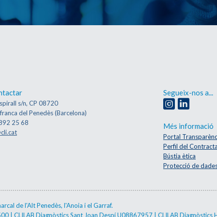
ntactar
Segueix-nos a...
spirall s/n, CP 08720
afranca del Penedès (Barcelona)
892 25 68
Més informació
cli.cat
Portal Transparènc
Perfil del Contract
Bústia ètica
Protecció de dade
cal de l'Alt Penedès, l'Anoia i el Garraf.
2500 | CLILAB Diagnòstics Sant Joan Despí U08867957 | CLILAB Diagnòstics 