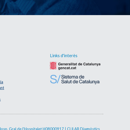
Links d'interès
ia
ant
s
Hosp. Gral de l'Hospitalet H08000917 | CLILAB Diagnòstics