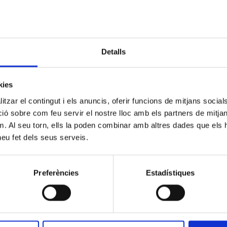
Avaluació de l’aplicació CBC-O per a la
Cas clínic: de l’extensió 
correcció de les crioaglutinines als
frotis de sang perifèrica 
analitzadors Sysmex XN
de gammapatia monoclo
Detalls
kies
tzar el contingut i els anuncis, oferir funcions de mitjans socials i
 sobre com feu servir el nostre lloc amb els partners de mitjans 
m. Al seu torn, ells la poden combinar amb altres dades que els 
 heu fet dels seus serveis.
Preferències
Estadístiques