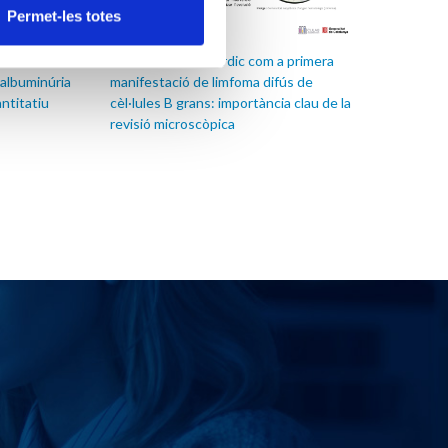
Permet-les totes
Vessament pericàrdic com a primera
la tira
manifestació de limfoma difús de
’albuminúria
cèl·lules B grans: importància clau de la
ntitatiu
revisió microscòpica