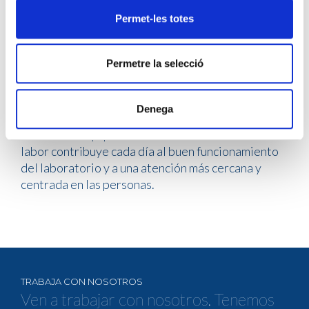
dar respuesta a muchas necesidades del día a día. Aun así, hay
Permet-les totes
aspectos que continúan siendo imprescindibles: la escucha, la
proximidad y la voluntad de hacer más fácil el camino a pacientes
y profesionales.
Permetre la selecció
Desde CLILAB Diagnòstics queremos agradecer
Denega
el trabajo de todas las personas que forman parte
de nuestro equipo administrativo sanitario. Su
labor contribuye cada día al buen funcionamiento
del laboratorio y a una atención más cercana y
centrada en las personas.
TRABAJA CON NOSOTROS
Ven a trabajar con nosotros. Tenemos