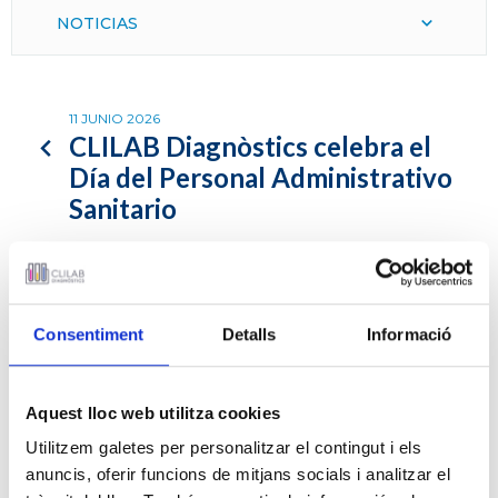
NOTICIAS
11 JUNIO 2026
CLILAB Diagnòstics celebra el
Día del Personal Administrativo
Sanitario
Consentiment
Detalls
Informació
Con motivo del 11 de junio, CLILAB Diagnòstics pone voz
a su equipo administrativo sanitario y reconoce una labor
esencial para el funcionamiento del laboratorio y para una
atención cercana, eficiente y orientada a las personas.
Aquest lloc web utilitza cookies
Utilitzem galetes per personalitzar el contingut i els
En un laboratorio clínico, la atención no empieza únicamente con
anuncis, oferir funcions de mitjans socials i analitzar el
una muestra, una prueba o un resultado. A menudo empieza