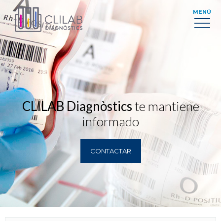
MENÚ
CLILAB Diagnòstics
te mantiene
informado
CONTACTAR