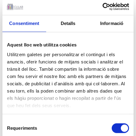
Consentiment
Detalls
Informació
Aquest lloc web utilitza cookies
Utilitzem galetes per personalitzar el contingut i els
anuncis, oferir funcions de mitjans socials i analitzar el
trànsit del lloc. També compartim la informació sobre
com feu servir el nostre lloc amb els partners de mitjans
socials, de publicitat i d'anàlisis amb qui col·laborem. Al
seu torn, ells la poden combinar amb altres dades que
els hàgiu proporcionat o hagin recopilat a partir de l'ús
que heu fet dels seus serveis.
Rafael Comas, gerente de CLILAB
Compartimos con vosotros la entrevista que hemos
Selecció
Requeriments
hecho a nuestro gerente,
Rafael Comas Planas,
quien en
de
este 2025 ha cumplido 12 años en el CLILAB, los últimos