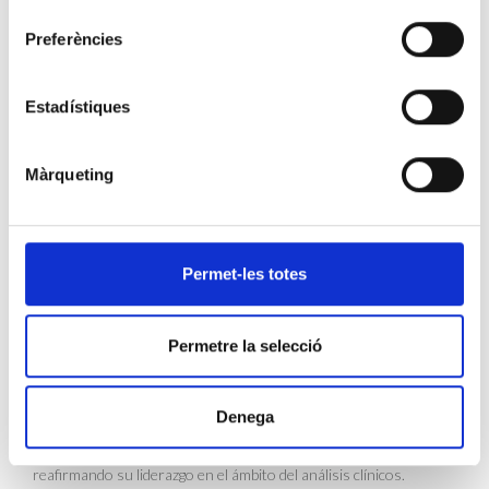
consentiment
3 liderando el proyecto.
Preferències
Rafael vive su trabajo con una pasión que se contagia, y solo
hace falta escucharlo hablar. Durante la conversación hemos
Estadístiques
repasado su trayectoria en el CLILAB, los retos que ha asumido
y los objetivos que han dado forma al camino de la entidad,
consolidada como un referente en Cataluña.
Màrqueting
Nos ha hablado de lo que más le mueve cada día: las personas.
Nos recuerda que, detrás de cada decisión y de cada proyecto,
está la voluntad de crecer como equipo y de crear un entorno
donde todo el mundo pueda aportar lo mejor de sí mismo.
Permet-les totes
También hemos abordado las necesidades del sector y la
importancia de que el sistema sanitario público catalán se
Permetre la selecció
actualice para responder a los nuevos tiempos. Un sistema que,
tras años de ser un ejemplo, necesita reformularse y
evolucionar para recuperar la posición que le corresponde y,
Denega
sobre todo, la confianza de la ciudadanía. En este contexto, Rafael
tiene claro que CLILAB debe estar presente, aportando valor y
reafirmando su liderazgo en el ámbito del análisis clínicos.