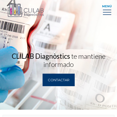
MENÚ
CLILAB Diagnòstics
te mantiene
informado
CONTACTAR