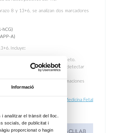
razo 8 y 13+6, se analizan dos marcadores
(ß-hCG)
(PAPP-A)
3+6. Incluye
:
a longitud cráneo-caudal (LCC) del feto.
e la TN, un marcador crucial para detectar
ollo.
alidad fetal y puede detectar malformaciones
Informació
omendaciones de la
Fundación de Medicina Fetal
 analitzar el trànsit del lloc.
socials, de publicitat i
hàgiu proporcionat o hagin