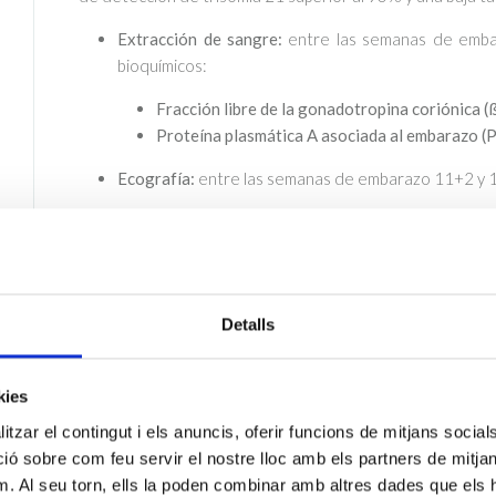
Extracción de sangre:
entre las semanas de emba
bioquímicos:
Fracción libre de la gonadotropina coriónica 
Proteína plasmática A asociada al embarazo 
Ecografía:
entre las semanas de embarazo 11+2 y 1
Datación de la semana de gestación:
se mide l
Translucencia Nucal (TN)
:
se mide el grosor d
anomalías cromosómicas y defectos del desarr
Evaluación de la anatomía fetal:
evalúa la vit
Detalls
graves.
La medida de la translucencia nucal debe seguir las rec
kies
(FMF)
para garantizar su precisión.
tzar el contingut i els anuncis, oferir funcions de mitjans socials i
Figura 1.
Cribado prenatal del primer trimestre
 sobre com feu servir el nostre lloc amb els partners de mitjans 
m. Al seu torn, ells la poden combinar amb altres dades que els 