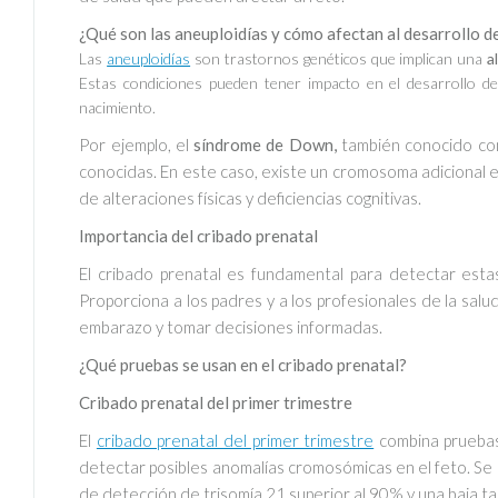
¿Qué son las aneuploidías y cómo afectan al desarrollo de
Las
aneuploidías
son trastornos genéticos que implican una
a
Estas condiciones pueden tener impacto en el desarrollo de
nacimiento.
Por ejemplo, el
síndrome de Down,
también conocido c
conocidas. En este caso, existe un cromosoma adicional e
de alteraciones físicas y deficiencias cognitivas.
Importancia del cribado prenatal
El cribado prenatal es fundamental para detectar est
Proporciona a los padres y a los profesionales de la salud
embarazo y tomar decisiones informadas.
¿Qué pruebas se usan en el cribado prenatal?
Cribado prenatal del primer trimestre
El
cribado prenatal del primer trimestre
combina pruebas
detectar posibles anomalías cromosómicas en el feto. Se
de detección de trisomía 21 superior al 90% y una baja ta