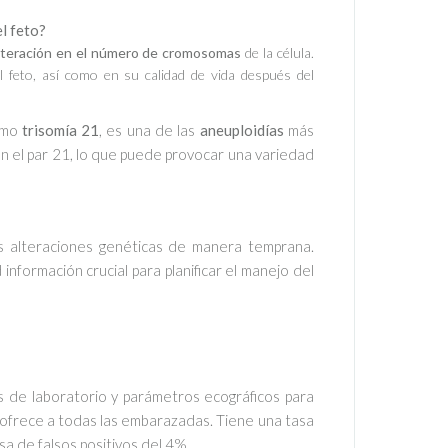
l feto?
lteración en el número de cromosomas
de la célula.
l feto, así como en su calidad de vida después del
omo
trisomía 21
, es una de las
aneuploidías
más
n el par 21, lo que puede provocar una variedad
as alteraciones genéticas de manera temprana.
 información crucial para planificar el manejo del
 de laboratorio y parámetros ecográficos para
 ofrece a todas las embarazadas. Tiene una tasa
sa de falsos positivos del 4%.