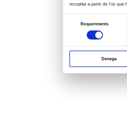
recopilat a partir de l'ús que
Selecció
Requeriments
de
consentiment
Denega