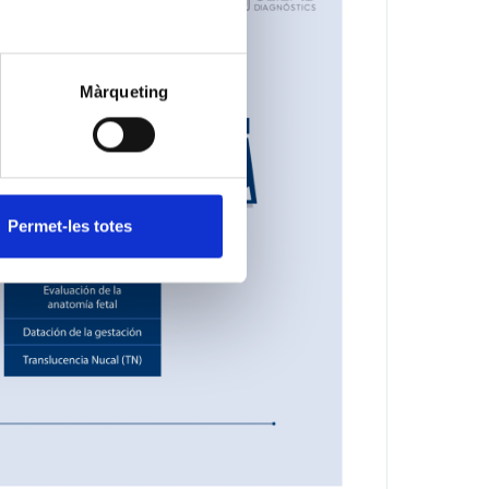
Màrqueting
Permet-les totes