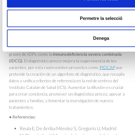
¿Cuál es la importancia del diagnóstico temprano de la
Inmunodeficiencias Primarias (IDPs)?
Permetre la selecció
Alrededor de 1.5 millón de pacientes en Europa están afectados
por algún tipo de IDP, en muchos casos, sin ser diagnosticados.
Conocer las diferentes manifestaciones clínicas es esencial para
Denega
orientar el diagnóstico, pero también es necesario realizar
pruebas de cribado neonatal para poder detectar las formas más
graves de IDPs, como la
inmunodeficiencia severa combinada
(IDCG)
. El diagnóstico precoz mejora la supervivencia de los
pacientes, por esta razón existen proyectos como
PIDCAP
que
pretende la creación de un algoritmo de diagnóstico, que recopila
datos y unifica criterios de referencia en la red de centros del
Instituto Catalán de Salud (ICS). Aumentar la difusión es crucial
para crear conciencia, promover un diagnóstico precoz, apoyar a
pacientes y familias, y fomentar la investigación de nuevos
tratamientos.
●
Referencias
:
Reula E, De Arriba Méndez S, Gregorio U, Madrid