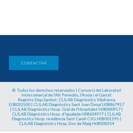
CONTACTAR
© Todos los derechos reservados | Consorci del Laboratori
Intercomarcal de l'Alt Penedès, l'Anoia i el Garraf.
Registro Dep.Sanitat: CLILAB Diagnòstics Vilafranca
E08032500 | CLILAB Diagnòstics Sant Joan Despí U08867957
| CLILAB Diagnòstics Hosp. Gral de l'Hospitalet H08000917 |
CLILAB Diagnòstics Hosp. d'Igualada H08634977 | CLILAB
Diagnòstics Hosp. residència Sant Camil-CSG H08001195 |
CLILAB Diagnòstics Hosp. Dos de Maig H08000314