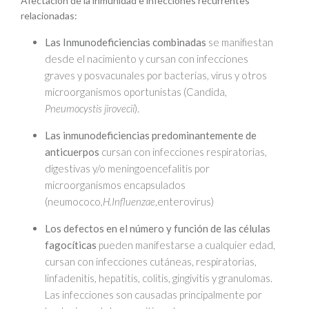
Afectación de la inmunidad e infecciones recurrentes
relacionadas:
Las Inmunodeficiencias combinadas
se manifiestan
desde el nacimiento y cursan con infecciones
graves y posvacunales por bacterias, virus y otros
microorganismos oportunistas (Candida,
Pneumocystis jirovecii
).
Las inmunodeficiencias predominantemente de
anticuerpos
cursan con infecciones respiratorias,
digestivas y/o meningoencefalitis por
microorganismos encapsulados
(neumococo,
H.Influenzae
,enterovirus)
Los defectos en el número y función de las células
fagocíticas
pueden manifestarse a cualquier edad,
cursan con infecciones cutáneas, respiratorias,
linfadenitis, hepatitis, colitis, gingivitis y granulomas.
Las infecciones son causadas principalmente por