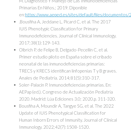
M. Diagnóstico Y Manejo de Las Inmunodeficiencias
Primarias En Niños.; 2019. Diponible
en:
https://www.aeped.es/sites/default/files/documentos/2
.Bousfiha A, Jeddane L, Picard C, et al. The 2017
IUIS Phenotypic Classification for Primary
Immunodeficiencies. Journal of Clinical Immunology.
2017;38(1):129-143.
Olbrich P, de Felipe B, Delgado-Pecellin C, et al.
Primer estudio piloto en España sobre el cribado
neonatal de las inmunodeficiencias primarias:
TRECS y KRECS identifican linfopenias T y B graves.
Anales de Pediatría. 2014;81(5):310-317.
Soler-Palacín P. Inmunodeficiencias primarias. En:
AEPap (ed.). Congreso de Actualización Pediatría
2020. Madrid: Lúa Ediciones 3.0; 2020.p. 311-320.
Bousfiha A, Moundir A, Tangye SG, et al. The 2022
Update of IUIS Phenotypical Classification for
Human Inborn Errors of Immunity. Journal of Clinical
Immunology. 2022;42(7):1508-1520.