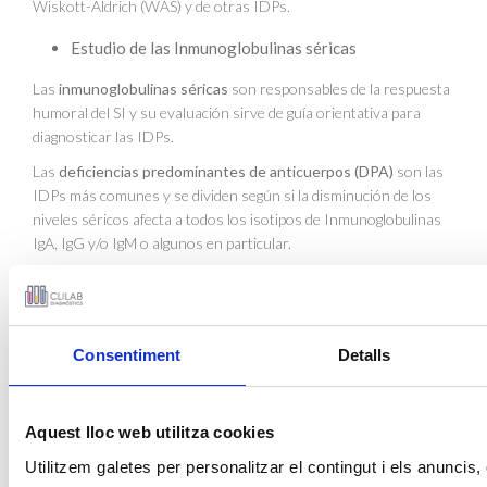
Wiskott-Aldrich (WAS) y de otras IDPs.
Estudio de las Inmunoglobulinas séricas
Las
inmunoglobulinas séricas
son responsables de la respuesta
humoral del SI y su evaluación sirve de guía orientativa para
diagnosticar las IDPs.
Las
deficiencias predominantes de anticuerpos (DPA)
son las
IDPs más comunes y se dividen según si la disminución de los
niveles séricos afecta a todos los isotipos de Inmunoglobulinas
IgA, IgG y/o IgM o algunos en particular.
La más frecuente es la
Inmunodeficiencia Común Variable
(ICV)
que se caracteriza por bajos niveles de
IgG, IgA y/o IgM
y un
número normal o bajo de linfocitos B. Los niveles de IgG pueden
ser normales en los primeros meses de vida debido al paso
Consentiment
Detalls
transplacentario de anticuerpos maternos. Si los niveles de IgG
están bajos o incluso nulos, a partir de los 4-5 meses se debe
valorar la presencia de una IDP.
Aquest lloc web utilitza cookies
Los niveles de IgM pueden estar elevados en el
síndrome de
Utilitzem galetes per personalitzar el contingut i els anuncis,
hiper IgM
por un defecto en el cambio de isotipo de