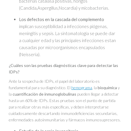
bacterias catalasa positivas, hongos
(Candida,Aspergillus,Nocardia) y micobacterias.
Los defectos en la cascada del complemento
implican susceptibilidad a infecciones piógenas,
meningitis y sepsis. La sintomatología se puede dar
a cualquier edad y las principales infecciones estan
causadas por microorganismos encapsulados
(Neisseria).
¿Cuáles son las pruebas diagnósticas clave para detectar las
IDPs?
Ante la sospecha de IDPs, el papel del laboratorio es
fundamental para su diagnóstico. El
hemograma
, la
bioquímica
y
la
cuantificación de inmunoglobulinas
pueden llegar a detectar
hasta un 60% de IDPs. Estas pruebas son el punto de partida
para realizar otras más específicas, y deben interpretarse
cuidadosamente descartando inmunodeficiencias secundarias,
enfermedades autoinmunitarias y fármacos inmunosupresores.
Estudio de la serie leucocitaria