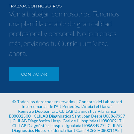
TRABAJA CON NOSOTROS
Ven a trabajar con nosotros. Tenemos
una plantilla estable de gran calidad
profesional y personal. No lo pienses
más, envíanos tu Currículum Vitae
ahora.
CONTACTAR
© Todos los derechos reservados | Consorci del Laboratori
Intercomarcal de l'Alt Penedès, l'Anoia i el Garraf.
Registro Dep.Sanitat: CLILAB Diagnòstics Vilafranca
E08032500 | CLILAB Diagnòstics Sant Joan Despí U08867957
| CLILAB Diagnòstics Hosp. Gral de l'Hospitalet H08000917 |
CLILAB Diagnòstics Hosp. d'Igualada H08634977 | CLILAB
Diagnòstics Hosp. residència Sant Camil-CSG H08001195 |