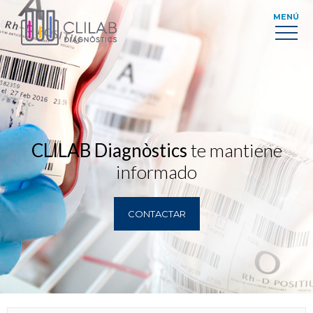
MENÚ
CLILAB Diagnòstics
te mantiene
informado
CONTACTAR