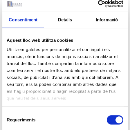
CONGRESOS
Consentiment
Detalls
Informació
10 MAYO 2025
IV Congreso Nacional de
Aquest lloc web utilitza cookies
Técnicos Superiores Sanitarios
Utilitzem galetes per personalitzar el contingut i els
(SETSS), del 8 al 10 de mayo de
anuncis, oferir funcions de mitjans socials i analitzar el
2025
trànsit del lloc. També compartim la informació sobre
com feu servir el nostre lloc amb els partners de mitjans
socials, de publicitat i d'anàlisis amb qui col·laborem. Al
seu torn, ells la poden combinar amb altres dades que
Algoritmo de CLILAB para el
diagnóstico de enfermedades
els hàgiu proporcionat o hagin recopilat a partir de l'ús
autoinmunes sistémicas: a propósito de
que heu fet dels seus serveis.
un caso
Selecció
Requeriments
de
consentiment