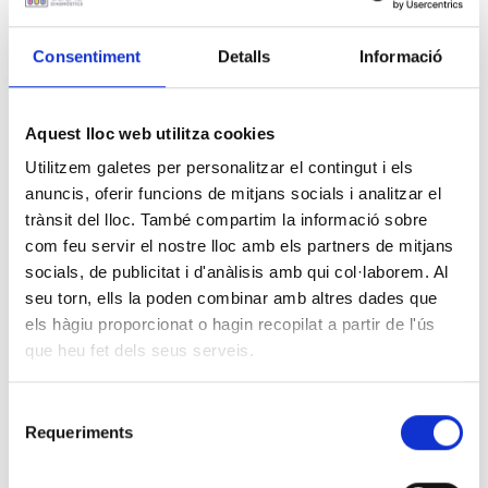
NOTICIAS
Consentiment
Detalls
Informació
26 MARZO 2018
Aquest lloc web utilitza cookies
Convocatoria 1 Administrativo/a
de Calidad/Dirección
Utilitzem galetes per personalitzar el contingut i els
anuncis, oferir funcions de mitjans socials i analitzar el
trànsit del lloc. També compartim la informació sobre
com feu servir el nostre lloc amb els partners de mitjans
socials, de publicitat i d'anàlisis amb qui col·laborem. Al
seu torn, ells la poden combinar amb altres dades que
Convocatoria de una vacante en el área de Calidad/Dirección.
els hàgiu proporcionat o hagin recopilat a partir de l'ús
que heu fet dels seus serveis.
Selecció
Requeriments
de
INFORMACIÓN RELACIONADA
consentiment