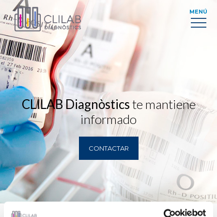
MENÚ
CLILAB Diagnòstics
te mantiene
informado
CONTACTAR