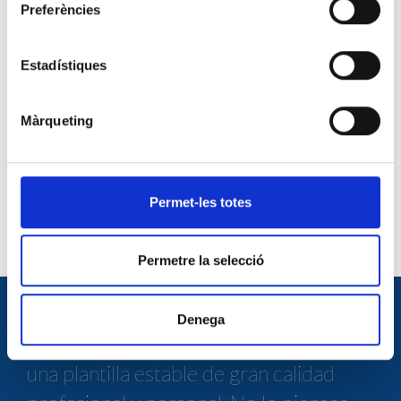
Preferències
Bases de la convocatoria externa adm. dirección
DESCARGAR ARCHIVO
Estadístiques
CV estandarizado cast.doc
DESCARGAR ARCHIVO
Màrqueting
CV estandarizado cast.doc
DESCARGAR ARCHIVO
sol.ac.cas.cat
Permet-les totes
DESCARGAR ARCHIVO
Permetre la selecció
Denega
TRABAJA CON NOSOTROS
Ven a trabajar con nosotros. Tenemos
una plantilla estable de gran calidad