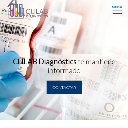
MENÚ
CLILAB Diagnòstics
te mantiene
informado
CONTACTAR