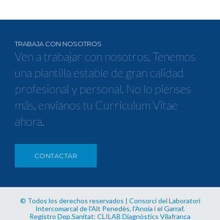
TRABAJA CON NOSOTROS
Ven a trabajar con nosotros. Tenemos
una plantilla estable de gran calidad
profesional y personal. No lo pienses
más, envíanos tu Currículum Vitae
ahora.
CONTACTAR
© Todos los derechos reservados | Consorci del Laboratori
Intercomarcal de l'Alt Penedès, l'Anoia i el Garraf.
Registro Dep.Sanitat: CLILAB Diagnòstics Vilafranca