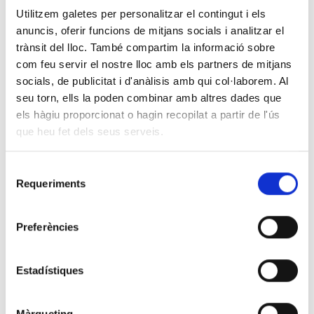
Utilitzem galetes per personalitzar el contingut i els
anuncis, oferir funcions de mitjans socials i analitzar el
trànsit del lloc. També compartim la informació sobre
com feu servir el nostre lloc amb els partners de mitjans
El pasado 26 de junio, CLILAB Diagnòstics tuvo el honor
socials, de publicitat i d'anàlisis amb qui col·laborem. Al
de recibir a dos destacadas especialistas del laboratorio
clínico portugués: la
Dra. Luisa Sancho,
Directora del
seu torn, ells la poden combinar amb altres dades que
Laboratorio de Patología Clínica, y la
Dra. Elzara Aliyeva
,
els hàgiu proporcionat o hagin recopilat a partir de l'ús
Directora del Laboratorio de Microbiología. Ambas
que heu fet dels seus serveis.
profesionales forman parte de la
Unidade Local de Saúde
Amadora Sintra
, un hospital público integrado en el
Selecció
Serviço Nacional de Saúde de Portugal.
Requeriments
de
consentiment
Durante su visita, pudieron conocer en detalle el funcionamiento
de nuestros servicios de microbiología, especialmente el modelo
Preferències
de trabajo en red integrada y las últimas novedades en
automatización del diagnóstico. En CLILAB destacamos cómo,
mediante la plataforma
MAESTRIA
, hemos logrado integrar 19
Estadístiques
analizadores distribuidos en cinco laboratorios, junto con la
cadena automatizada
WASPLab
.
Màrqueting