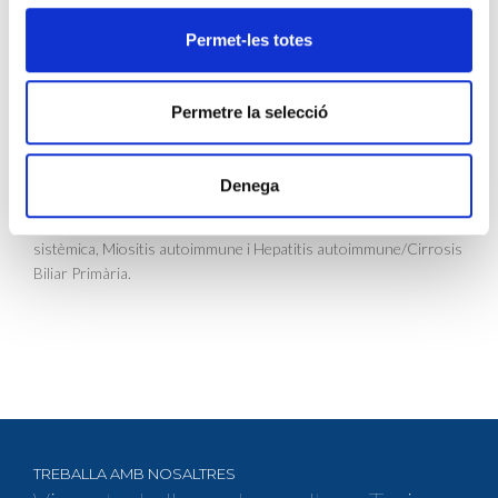
d’arribar a un diagnòstic definitiu. En aquest context, és
important que el laboratori disposi de tècniques que permetin
Permet-les totes
detectar el màxim nombre i diversitat d’autoanticossos per tal
d’establir un diagnòstic d’aquestes patologies el més acurat
possible. És per això que des del CLILAB Diagnòstics amb
Permetre la selecció
l’objectiu de dirigir i millorar l’eficiència del diagnòstic d’aquestes
patologies hem actualitzat el catàleg pel diagnòstic d’aquestes
patologies incorporant un cribratge dels autoanticossos més
Denega
freqüents relacionats amb el LES i el SS (cribratge d’ENA’s), i tres
nous perfils d’autoanticossos segons patologia: Esclerosis
sistèmica, Miositis autoimmune i Hepatitis autoimmune/Cirrosis
Biliar Primària.
TREBALLA AMB NOSALTRES