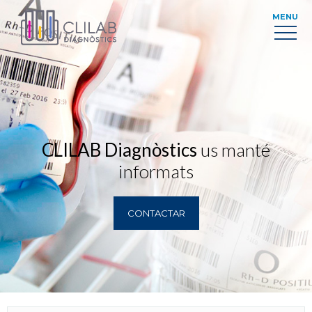
MENU
CLILAB Diagnòstics
us manté
informats
CONTACTAR