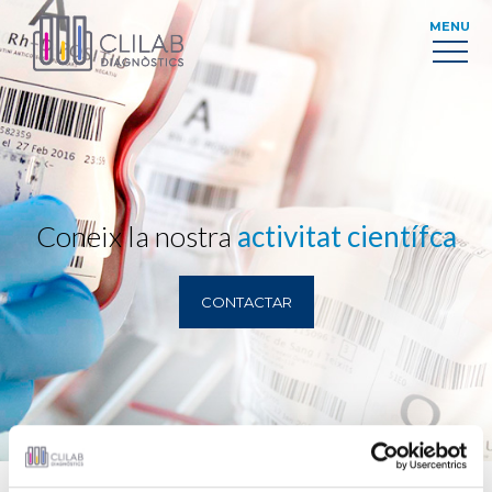
MENU
Coneix la nostra
activitat científca
CONTACTAR