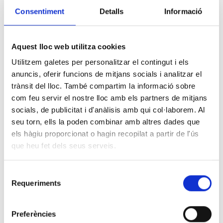
PONÈNCIES, CURSOS I PUBLICACIONS
Consentiment
Detalls
Informació
CIENTÍFIQUES
Aquest lloc web utilitza cookies
18 DE MAIG 2026
Utilitzem galetes per personalitzar el contingut i els
Challenges in the diagnosis of
anuncis, oferir funcions de mitjans socials i analitzar el
spinocerebellar ATAXIA 27B
trànsit del lloc. També compartim la informació sobre
com feu servir el nostre lloc amb els partners de mitjans
socials, de publicitat i d'anàlisis amb qui col·laborem. Al
seu torn, ells la poden combinar amb altres dades que
els hàgiu proporcionat o hagin recopilat a partir de l'ús
Article publicat a
Journal of the Neurological Sciences
amb
que heu fet dels seus serveis.
participació de l’Àrea de Genètica de CLILAB i el Servei
de Neurologia de l’Hospital Broggi.
Selecció
Requeriments
de
Imma Hernan, Responsable de l’Àrea de Genètica de CLILAB,
consentiment
participa com a coautora en aquest article científic, disponible en
accés obert a ScienceDirect, plataforma d’Elsevier.
Preferències