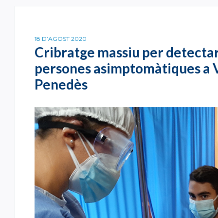
18 D’AGOST 2020
Cribratge massiu per detecta
persones asimptomàtiques a V
Penedès