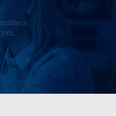
estable de
s més,