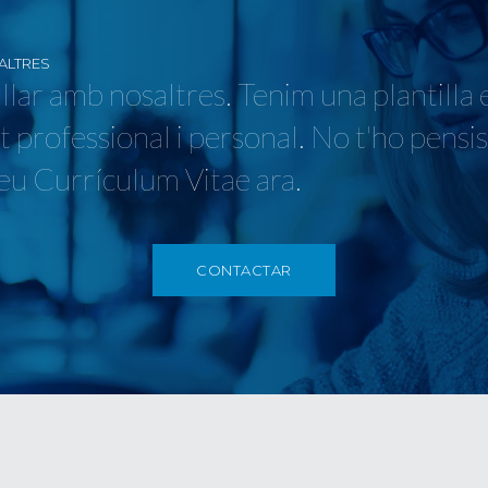
ALTRES
llar amb nosaltres. Tenim una plantilla 
t professional i personal. No t'ho pensi
teu Currículum Vitae ara.
CONTACTAR