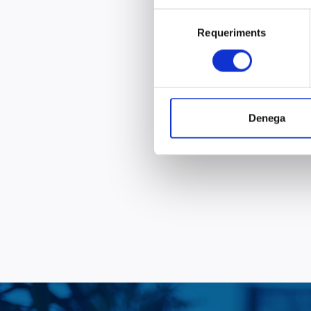
Selecció
Requeriments
de
consentiment
Denega