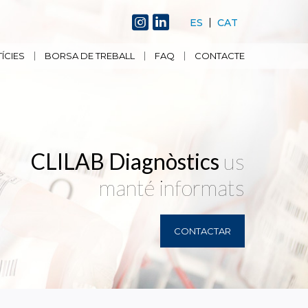
ES
CAT
ÍCIES
BORSA DE TREBALL
FAQ
CONTACTE
CLILAB Diagnòstics
us
manté informats
CONTACTAR