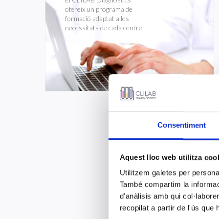
ofereix un programa de
formació adaptat a les
necessitats de cada centre.
Consentiment
Aquest lloc web utilitza coo
Utilitzem galetes per personali
També compartim la informació
d'anàlisis amb qui col·labore
recopilat a partir de l'ús que