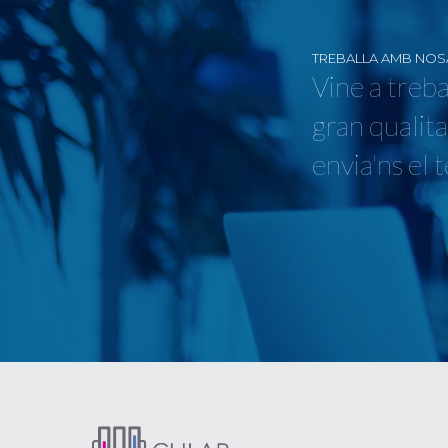
TREBALLA AMB NOS
Vine a treba
gran qualita
envia'ns el 