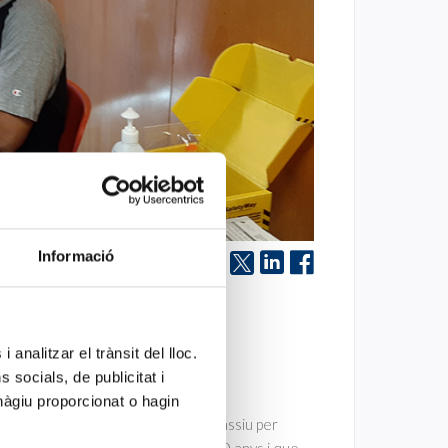
Informació
 els
 analitzar el trànsit del lloc.
el virus.
socials, de publicitat i
hàgiu proporcionat o hagin
alut, ha dut a terme un cribatge massiu per
ABS) de Vilafranca, d’entre 19 a 40 anys i que