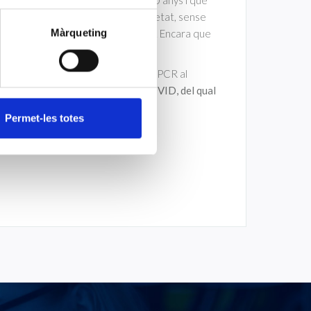
spectar la distància física de seguretat, sense
unions d’amics, aglomeracions, etc. Encara que
Màrqueting
b algun cas positiu de COVID-19.
a culminat amb la realització de les PCR al
litzat un
total de 3022 PCR de COVID, del qual
Permet-les totes