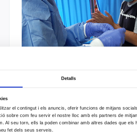
Detalls
Imatge extreta de https://salutweb.gencat.cat
kies
L’objectiu d’aquest cribatge és el de localitzar
tzar el contingut i els anuncis, oferir funcions de mitjans socials i
asimptomàtics per tal d’evitar la propagació d
 sobre com feu servir el nostre lloc amb els partners de mitjans 
m. Al seu torn, ells la poden combinar amb altres dades que els 
Des del 10 d’agost fins el 14 d’agost, el Departament de S
 heu fet dels seus serveis.
detectar la COVID en persones de l’àrea bàsica de salut (