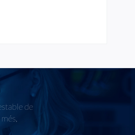
estable de
s més,