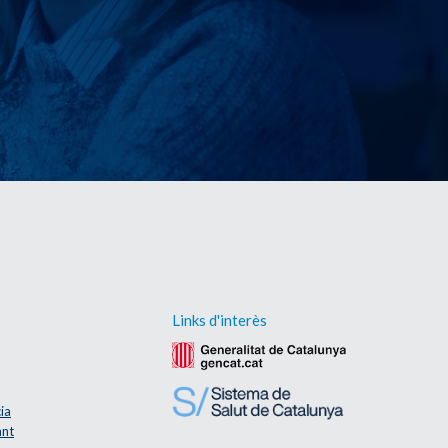
Links d'interès
ia
ant