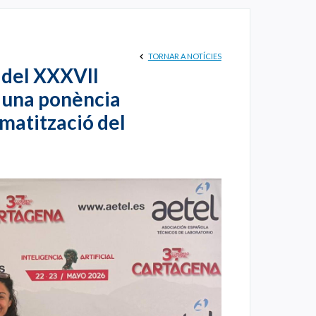
TORNAR A NOTÍCIES
i del XXXVII
 una ponència
omatització del