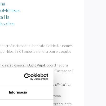
una
bioMérieux
 i la
ics dins
ormant profundament el laboratori clínic. No només
disponibles, sinó també la manera com els equips
 clínic i biomèdic, i
Judit Pujol
, coordinadora
ongrés Nacional AETEL
, celebrat a Cartagena i
 de l’automatització en microbiologia clínica”
, va
posar una reflexió diferent: parlar
Informació
sinó també des de la perspectiva humana.
s dins d’una organització poden generar dubtes,