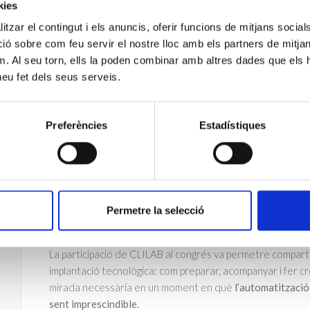
kies
resistències, expectatives i noves necessitats d’acompan
esdevé un element clau perquè la implantació de noves ein
tzar el contingut i els anuncis, oferir funcions de mitjans socials i
pels equips.
 sobre com feu servir el nostre lloc amb els partners de mitjans 
m. Al seu torn, ells la poden combinar amb altres dades que els 
La ponència també va incloure l’experiència d’automatitzac
 heu fet dels seus serveis.
Franco va explicar com aquests sistemes poden contribuir a m
digitalització d’imatges, la reducció d’errors i l’optimització
Un dels missatges principals de la intervenció va ser que
l
Preferències
Estadístiques
que transforma el rol dels professionals del laboratori
. E
criteri tècnic, la supervisió, la capacitat de priorització i
importància.
La participació del públic i les preguntes al final de la pon
Permetre la selecció
tema en els laboratoris clínics, especialment en un momen
ràpidament i requereix noves formes de lideratge, comuni
La participació de CLILAB al congrés va permetre comparti
implantació tecnològica: com preparar, acompanyar i fer cr
mirada necessària en un moment en què
l’automatització
sent imprescindible.