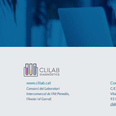
www.clilab.cat
Co
Consorci del Laboratori
C/E
Intercomarcal de l'Alt Penedès,
Vil
l'Anoia i el Garraf.
93 
cli@