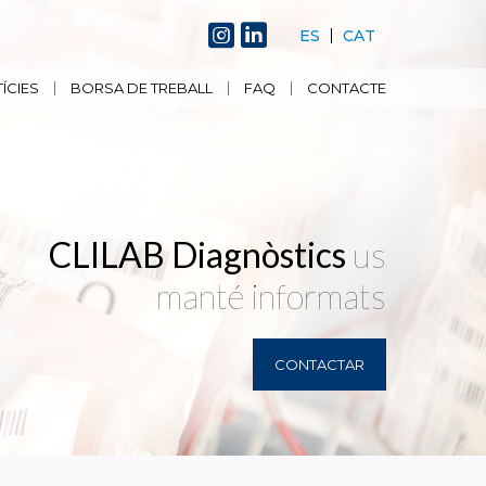
ES
CAT
ÍCIES
BORSA DE TREBALL
FAQ
CONTACTE
CLILAB Diagnòstics
us
manté informats
CONTACTAR