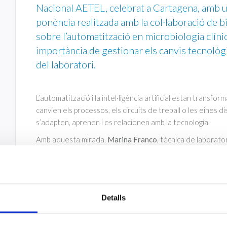
Nacional AETEL, celebrat a Cartagena, amb 
ponència realitzada amb la col·laboració de 
sobre l’automatització en microbiologia clínica
importància de gestionar els canvis tecnològ
del laboratori.
L’automatització i la intel·ligència artificial estan transf
canvien els processos, els circuits de treball o les eines 
s’adapten, aprenen i es relacionen amb la tecnologia.
Amb aquesta mirada,
Marina Franco
, tècnica de laboratori
tècnica de CLILAB Diagnòstics, van participar al
XXXVII C
dedicat a la
intel·ligència artificial en el laboratori
.
La seva ponència, titulada
“El paper del factor humà en l’era
ser realitzada amb la col·laboració de
bioMérieux
i va pro
Detalls
d’automatització no només des del punt de vista tècnic, 
Durant la sessió, es va abordar com els canvis tecnològic