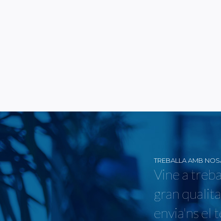
TREBALLA AMB NOS
Vine a treba
gran qualita
envia'ns el 