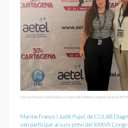
Marina Franco i Judit Pujol al curs previ del XXXVII Congrés Nacional AET
Marina Franco i Judit Pujol, de CLILAB Diagn
van participar al curs previ del XXXVII Cong