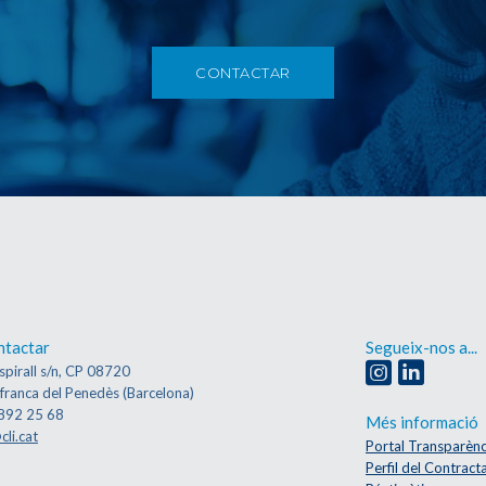
CONTACTAR
ntactar
Segueix-nos a...
spirall s/n, CP 08720
afranca del Penedès (Barcelona)
892 25 68
Més informació
cli.cat
Portal Transparènc
Perfil del Contract