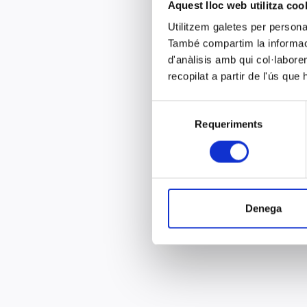
Aquest lloc web utilitza coo
Utilitzem galetes per personali
També compartim la informació
d'anàlisis amb qui col·labore
recopilat a partir de l'ús que
Selecció
Requeriments
de
consentiment
Denega