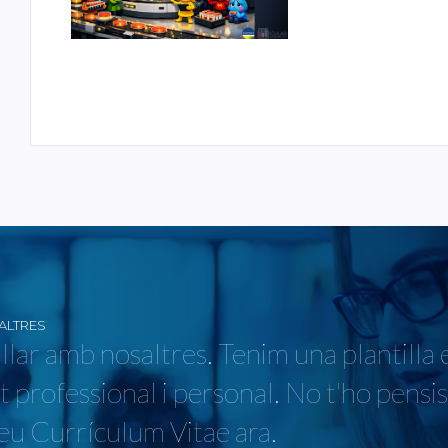
ALTRES
llar amb nosaltres. Tenim una plantilla 
t professional i personal. No t'ho pensi
teu Currículum Vitae ara.