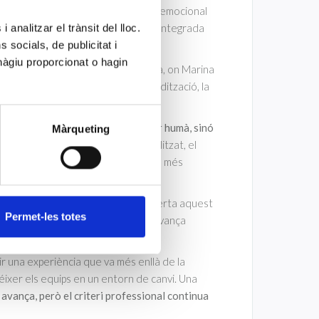
yament. En aquest sentit, la gestió emocional
es sigui efectiva, sostenible i ben integrada
 analitzar el trànsit del lloc.
socials, de publicitat i
hàgiu proporcionat o hagin
ió en l’àrea de microbiologia clínica, on Marina
illorar la traçabilitat, l’estandardització, la
 dels fluxos de treball.
’automatització no elimina el factor humà, sinó
Màrqueting
n un entorn cada vegada més digitalitzat, el
 la millora contínua adquireixen encara més
ència van reflectir l’interès que desperta aquest
Permet-les totes
t en què la innovació tecnològica avança
cació i adaptació.
r una experiència que va més enllà de la
éixer els equips en un entorn de canvi. Una
 avança, però el criteri professional continua