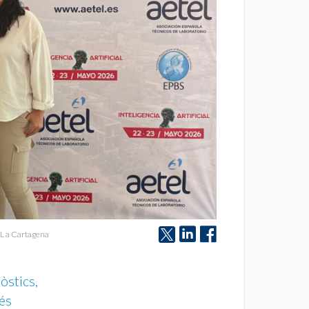
EL a Cartagena
òstics,
rés