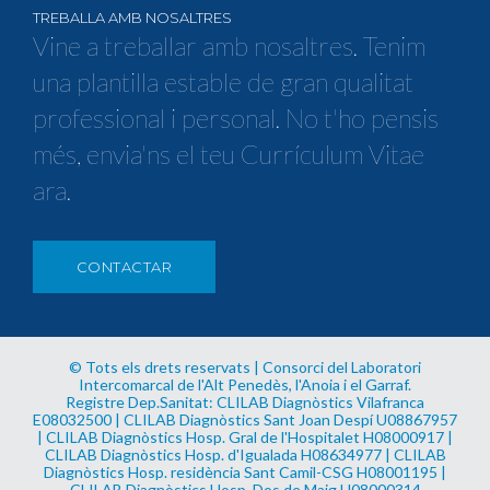
TREBALLA AMB NOSALTRES
Vine a treballar amb nosaltres. Tenim
una plantilla estable de gran qualitat
professional i personal. No t'ho pensis
més, envia'ns el teu Currículum Vitae
ara.
CONTACTAR
© Tots els drets reservats | Consorci del Laboratori
Intercomarcal de l'Alt Penedès, l'Anoia i el Garraf.
Registre Dep.Sanitat: CLILAB Diagnòstics Vilafranca
E08032500 | CLILAB Diagnòstics Sant Joan Despí U08867957
| CLILAB Diagnòstics Hosp. Gral de l'Hospitalet H08000917 |
CLILAB Diagnòstics Hosp. d'Igualada H08634977 | CLILAB
Diagnòstics Hosp. residència Sant Camil-CSG H08001195 |
CLILAB Diagnòstics Hosp. Dos de Maig H08000314