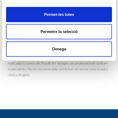
correlació entre els nivells del marcador tumoral Her2 en sang i
l'expressió d'aquest mateix marcador en la biòpsia de teixit.
Aquest estudi ha estat promogut pels serveis de laboratori
Permet-les totes
general i anatomia patològica de CLILAB i hi participen
especialistes i infermeria dels serveis d'oncologia i cirurgia dels
Hospitals de Vilafranca, Camils i Igualada.
Permetre la selecció
El laboratori general analitza més de 50.000 marcadors tumorals
en sang a l'any. Els més freqüents són el PSA, emprat en el
Denega
càncer de pròstata, i el CEA, marcador tumoral no específic de
teixit. La sol·licitud d'anàlisis i la interpretació dels resultats dels
marcadors tumorals l'ha de fer sempre un professional sanitari
especialista. No és recomanable sol·licitar-ne sense una sospita
clínica dirigida.