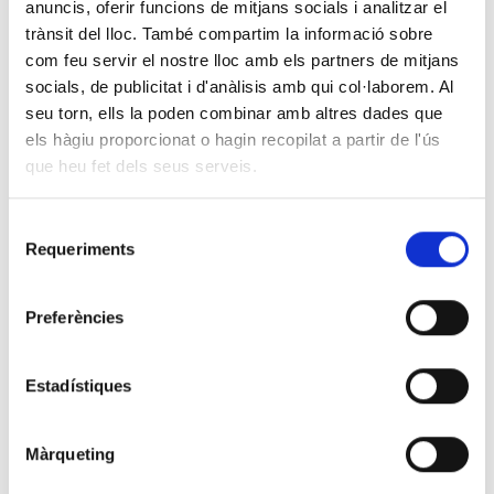
anuncis, oferir funcions de mitjans socials i analitzar el
trànsit del lloc. També compartim la informació sobre
com feu servir el nostre lloc amb els partners de mitjans
Cada llaç de color representa un tipus de càncer
socials, de publicitat i d'anàlisis amb qui col·laborem. Al
diferent.
seu torn, ells la poden combinar amb altres dades que
El 4 de febrer se celebra el Dia Mundial contra el Càncer,
els hàgiu proporcionat o hagin recopilat a partir de l'ús
promogut per L'Organització Mundial de la Salut, el
que heu fet dels seus serveis.
Centre Internacional d'Investigacions sobre el Càncer
(CIIC) i la Unió Internacional contra el Càncer (UICC) amb
Selecció
l'objectiu d'augmentar la conscienciació i mobilitzar la
Requeriments
societat per avançar en la prevenció i control d'aquesta
de
malaltia.
consentiment
Preferències
El càncer de mama és un dels càncers més freqüents en dones
(32%) i prop de la meitat es diagnostiquen en dones joves (<55
anys). El diagnòstic precoç és primordial per començar el
Estadístiques
tractament com més aviat millor i disminuir la mortalitat
associada a aquest tumor.
Màrqueting
CLILAB Diagnòstics promou un estudi en pacients amb càncer
de mama de l'àrea del Penedès, Garraf i Anoia per valorar la