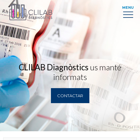
MENU
CLILAB Diagnòstics
us manté
informats
CONTACTAR