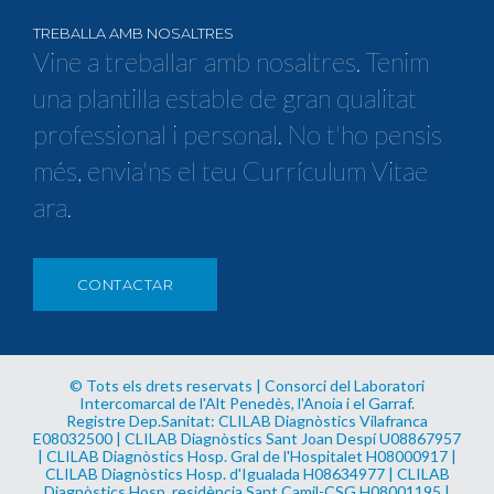
TREBALLA AMB NOSALTRES
Vine a treballar amb nosaltres. Tenim
una plantilla estable de gran qualitat
professional i personal. No t'ho pensis
més, envia'ns el teu Currículum Vitae
ara.
CONTACTAR
© Tots els drets reservats | Consorci del Laboratori
Intercomarcal de l'Alt Penedès, l'Anoia i el Garraf.
Registre Dep.Sanitat: CLILAB Diagnòstics Vilafranca
E08032500 | CLILAB Diagnòstics Sant Joan Despí U08867957
| CLILAB Diagnòstics Hosp. Gral de l'Hospitalet H08000917 |
CLILAB Diagnòstics Hosp. d'Igualada H08634977 | CLILAB
Diagnòstics Hosp. residència Sant Camil-CSG H08001195 |