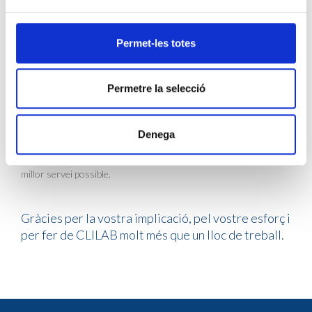
sanitaris.
Persones amb experiències i maneres de fer diferents,
però amb una mateixa voluntat: treballar junts, ajudar-nos i
continuar construint un projecte compartit.
Permet-les totes
Per això ens agrada dir que som una gran família. No perquè tot
sigui perfecte, sinó perquè entre tots fem que les coses tirin
Permetre la selecció
endavant, compartim els bons moments i ens recolzem quan les
dificultats apareixen.
Avui volem fer un reconeixement especial als equips
d'Anatomia
Denega
Patològica
i
Citodiagnòstic
i de
Laboratori Clínic
i
Biomèdic
, i
agrair-vos tota la feina que feu perquè cada dia puguem oferir el
millor servei possible.
Gràcies per la vostra implicació, pel vostre esforç i
per fer de CLILAB molt més que un lloc de treball.