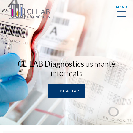
MENU
CLILAB Diagnòstics
us manté
informats
CONTACTAR