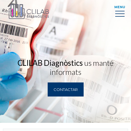
MENU
CLILAB Diagnòstics
us manté
informats
CONTACTAR