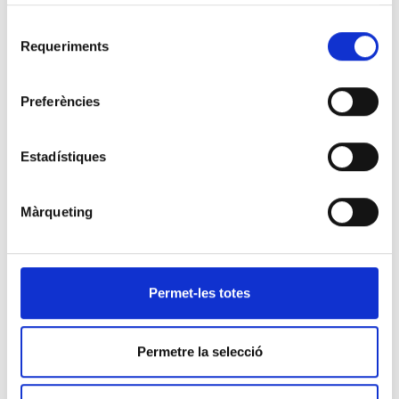
Selecció
Requeriments
de
consentiment
Preferències
Estadístiques
Màrqueting
Permet-les totes
Bona diada a tots i totes!
CLILAB Diagnòstics us desitja bona diada de Sant Jordi!
Permetre la selecció