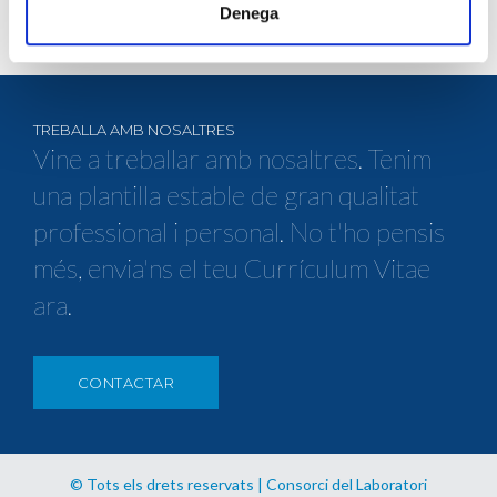
Denega
TREBALLA AMB NOSALTRES
Vine a treballar amb nosaltres. Tenim
una plantilla estable de gran qualitat
professional i personal. No t'ho pensis
més, envia'ns el teu Currículum Vitae
ara.
CONTACTAR
© Tots els drets reservats | Consorci del Laboratori