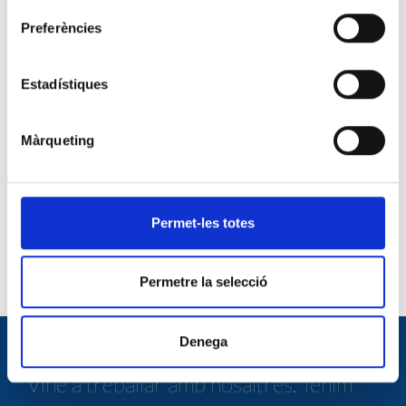
Preferències
Bases de la convocatòria externa adm.subministres-
magatzem
DESCARREGAR ARXIU
Estadístiques
CV Estandaritzat cat.doc
DESCARREGAR ARXIU
Màrqueting
CV Estandaritzat cast.doc
DESCARREGAR ARXIU
Permet-les totes
sol.ac.cas.cat
DESCARREGAR ARXIU
Permetre la selecció
Denega
TREBALLA AMB NOSALTRES
Vine a treballar amb nosaltres. Tenim