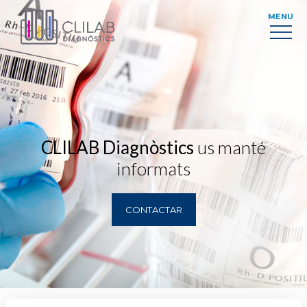
MENU
CLILAB Diagnòstics
us manté
informats
CONTACTAR