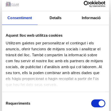
NOTÍCIES
Consentiment
Detalls
Informació
26 DE MARÇ 2018
Convocatòria 1 Administratiu/va
Aquest lloc web utilitza cookies
de Subministres/Magatzem
Utilitzem galetes per personalitzar el contingut i els
anuncis, oferir funcions de mitjans socials i analitzar el
trànsit del lloc. També compartim la informació sobre
com feu servir el nostre lloc amb els partners de mitjans
socials, de publicitat i d'anàlisis amb qui col·laborem. Al
Convocatòria d'una vacant d'aministratiu/va de
seu torn, ells la poden combinar amb altres dades que
Subministres/Magatzem
els hàgiu proporcionat o hagin recopilat a partir de l'ús
que heu fet dels seus serveis.
Selecció
Requeriments
de
INFORMACIÓ RELACIONADA
consentiment