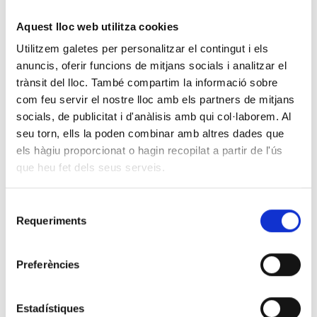
NOTÍCIES
Aquest lloc web utilitza cookies
Utilitzem galetes per personalitzar el contingut i els
anuncis, oferir funcions de mitjans socials i analitzar el
05 DE MARÇ 2021
trànsit del lloc. També compartim la informació sobre
RESOLUCIÓ DE LA PLAÇA DE
com feu servir el nostre lloc amb els partners de mitjans
FACULTATIU/VA ESPECIALISTA
socials, de publicitat i d'anàlisis amb qui col·laborem. Al
EN IMMUNOLOGIA
seu torn, ells la poden combinar amb altres dades que
els hàgiu proporcionat o hagin recopilat a partir de l'ús
que heu fet dels seus serveis.
Selecció
Requeriments
de
RESOLUCIÓ DE LA PLAÇA DE FACULTATIU/VA
consentiment
ESPECIALISTA EN IMMUNOLOGIA
Preferències
Estadístiques