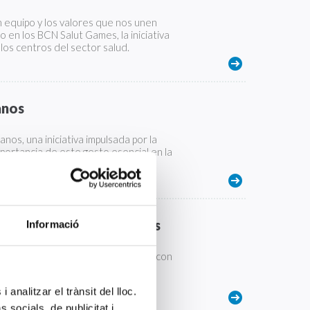
n equipo y los valores que nos unen
o en los BCN Salut Games, la iniciativa
 los centros del sector salud.
anos
os, una iniciativa impulsada por la
mportancia de este gesto esencial en la
 laboratorios de urgencias
Informació
dit Jaén, han elaborado un póster con
anera homogénea en los distintos
 analitzar el trànsit del lloc.
socials, de publicitat i