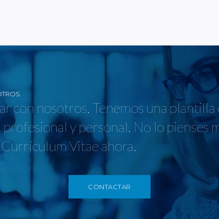
OTROS
jar con nosotros. Tenemos una plantilla
 profesional y personal. No lo pienses 
 Currículum Vitae ahora.
CONTACTAR