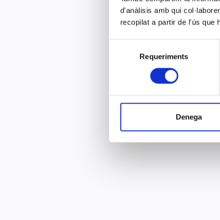
d'anàlisis amb qui col·labore
recopilat a partir de l'ús que
Selecció
Requeriments
de
consentiment
Denega