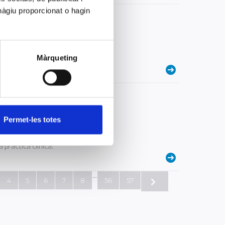
hàgiu proporcionat o hagin
Nacional de Técnicos
referencia del sector sanitario
Màrqueting
s clínicos: el papel del
Permet-les totes
rso del COFB, destacando la
 práctica clínica.
...
4
5
6
7
8
56
57