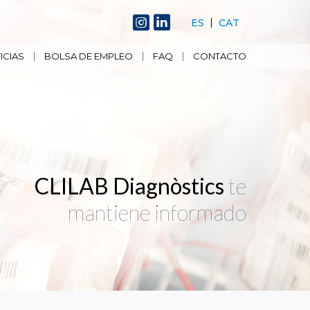
ES
CAT
ICIAS
BOLSA DE EMPLEO
FAQ
CONTACTO
CLILAB Diagnòstics
te
mantiene informado