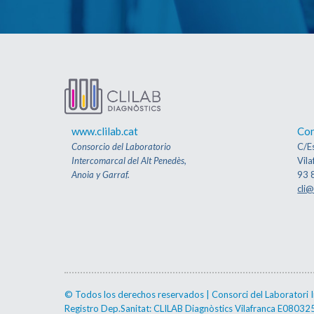
www.clilab.cat
Con
Consorcio del Laboratorio
C/Es
Intercomarcal del Alt Penedès,
Vila
Anoia y Garraf.
93 
cli@
© Todos los derechos reservados | Consorci del Laboratori Int
Registro Dep.Sanitat: CLILAB Diagnòstics Vilafranca E0803