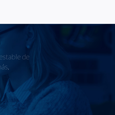
 estable de
más,