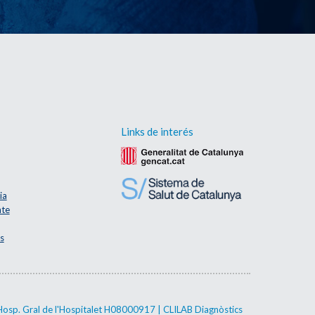
Links de interés
ia
nte
s
Hosp. Gral de l'Hospitalet H08000917 | CLILAB Diagnòstics