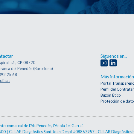
tactar
Síguenos en...
pirall s/n, CP 08720
franca del Penedès (Barcelona)
892 25 68
Más información
cli.cat
Portal Transparenc
Perfil del Contrata
Buzón Ético
Protección de dato
ercomarcal de l'Alt Penedès, l'Anoia i el Garraf.
2500 | CLILAB Diagnòstics Sant Joan Despí U08867957 | CLILAB Diagnòstics 