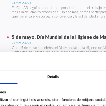
11 MAYO 2026
En CLILAB seguimos apostando por el bienestar, el trabajo e
más allá del ámbito profesional. Un año más, hemos participad
que fomenta el deporte, la convivencia y la solidaridad entre
5 de mayo. Día Mundial de la Higiene de M
05 MAYO 2026
Cada 5 de mayo se celebra el Día Mundial de la Higiene de Man
Organización Mundial de la Salud para concienciar sobre la i
prevención de infecciones y la seguridad de los pacientes.
Criterios de revisión al microscopio en los
Detalls
27 ABRIL 2026
Las profesionales de CLILAB, Sandra Espinosa Romagosa y Ju
los criterios de revisión al microscopio que se aplican de m
kies
centros.
tzar el contingut i els anuncis, oferir funcions de mitjans socials i
 sobre com feu servir el nostre lloc amb els partners de mitjans 