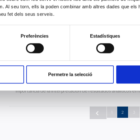
m. Al seu torn, ells la poden combinar amb altres dades que els 
Participación de CLILAB en el V Congreso 
 heu fet dels seus serveis.
Superiores Sanitarios SETSS 2026
21 ABRIL 2026
CLILAB presenta dos pósteres científicos en un congreso de 
Preferències
Estadístiques
Casos prácticos en interpretación de análisi
laboratorio en la toma de decisiones
Permetre la selecció
01 ABRIL 2026
Profesionales de CLILAB participan como ponentes en un cu
importancia de la interpretación de resultados analíticos en la
1
2
3