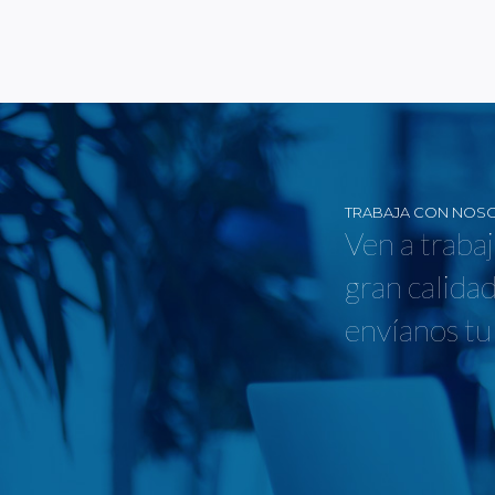
TRABAJA CON NOS
Ven a traba
gran calidad
envíanos tu