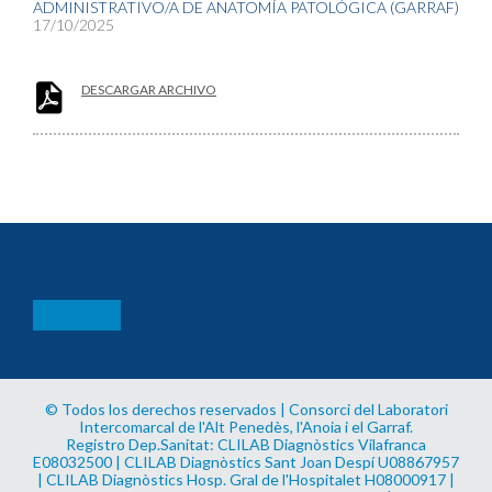
ADMINISTRATIVO/A DE ANATOMÍA PATOLÓGICA (GARRAF)
17/10/2025
DESCARGAR ARCHIVO
© Todos los derechos reservados | Consorci del Laboratori
Intercomarcal de l'Alt Penedès, l'Anoia i el Garraf.
Registro Dep.Sanitat: CLILAB Diagnòstics Vilafranca
E08032500 | CLILAB Diagnòstics Sant Joan Despí U08867957
| CLILAB Diagnòstics Hosp. Gral de l'Hospitalet H08000917 |