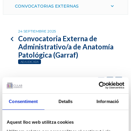
CONVOCATORIAS EXTERNAS
24 SEPTIEMBRE 2025
Convocatoria Externa de
Administrativo/a de Anatomía
Patológica (Garraf)
ADJUDICADA
Convocatoria Externa de un puesto de trabajo de
Administrativo/a de Anatomía Patológica en régimen de
Consentiment
Detalls
Informació
contrato laboral temporal a tiempo parcial
Período de presentación de candidaturas:
del 24/09/2025 al
Aquest lloc web utilitza cookies
04/10/2025