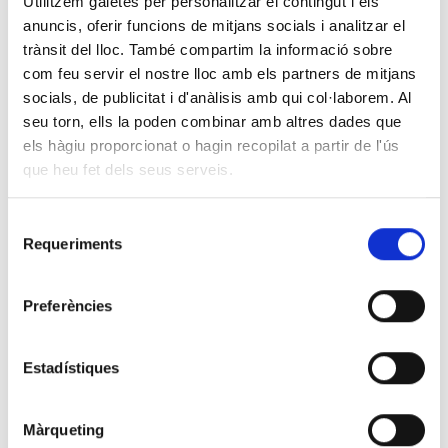
Utilitzem galetes per personalitzar el contingut i els
anuncis, oferir funcions de mitjans socials i analitzar el
trànsit del lloc. També compartim la informació sobre
com feu servir el nostre lloc amb els partners de mitjans
socials, de publicitat i d'anàlisis amb qui col·laborem. Al
INFORMACIÓN RELACIONADA
seu torn, ells la poden combinar amb altres dades que
els hàgiu proporcionat o hagin recopilat a partir de l'ús
que heu fet dels seus serveis.
Bases convocatoria
DESCARGAR ARCHIVO
Selecció
CV ESTANDARIZADO (catalan)
Requeriments
de
DESCARGAR ARCHIVO
consentiment
Preferències
SOLICITUD DE ACCESO (catalan)
DESCARGAR ARCHIVO
Estadístiques
CV ESTANDARIZADO (castellano)
DESCARGAR ARCHIVO
Màrqueting
SOLICITUD DE ACCESO (castellano)