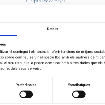
(Hospital Dos de Mayo)
DESCARGAR ARCHIVO
Detalls
kies
tzar el contingut i els anuncis, oferir funcions de mitjans socials i
FASE II ENTREVISTA ADMITIDOS CONVOCAT
LABORATORIO (Dos de Maig)
 sobre com feu servir el nostre lloc amb els partners de mitjans 
m. Al seu torn, ells la poden combinar amb altres dades que els 
 heu fet dels seus serveis.
DESCARGAR ARCHIVO
Preferències
Estadístiques