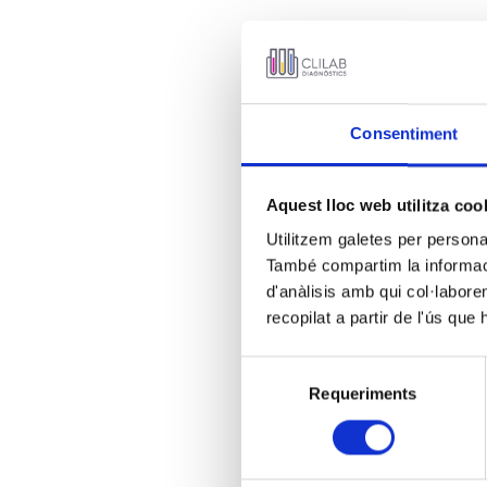
Consentiment
Aquest lloc web utilitza coo
Utilitzem galetes per personali
També compartim la informació
d'anàlisis amb qui col·labore
recopilat a partir de l'ús que
Selecció
Requeriments
de
consentiment