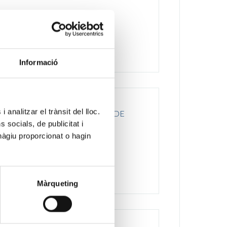
Informació
 analitzar el trànsit del lloc.
ORIA TÉCNICO ESPECIALISTA DE
socials, de publicitat i
hàgiu proporcionat o hagin
Màrqueting