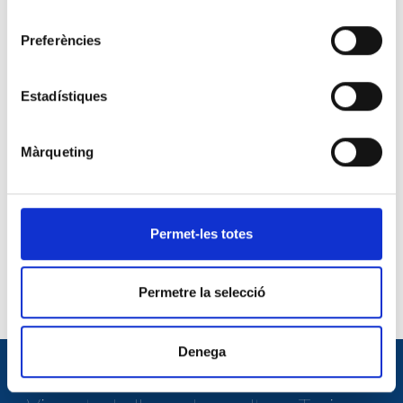
consentiment
INFORMACIÓ RELACIONADA
Preferències
BASES DE LA CONVOCATÒRIA_EXTERNA ADM.
SECRETARIA TECNICA
Estadístiques
DESCARREGAR ARXIU
CV ESTANDARITZAT (català)
Màrqueting
DESCARREGAR ARXIU
CV ESTANDARITZAT (castellà)
DESCARREGAR ARXIU
Permet-les totes
SOL·LICITUD D'ACCÉS (català)
DESCARREGAR ARXIU
Permetre la selecció
Denega
TREBALLA AMB NOSALTRES