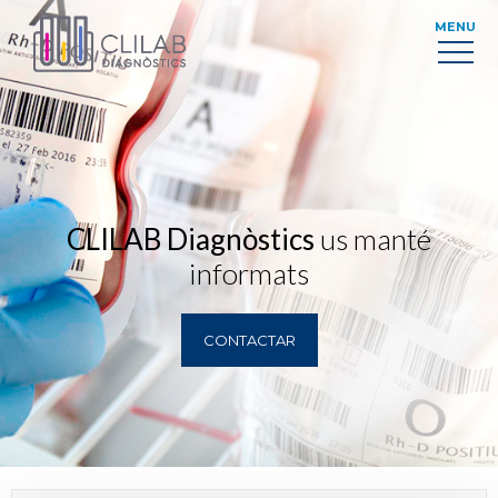
MENU
CLILAB Diagnòstics
us manté
informats
CONTACTAR