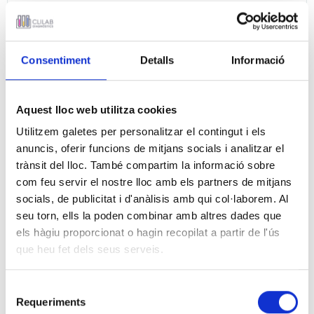
NOTÍCIES
Consentiment
Detalls
Informació
11 DE DESEMBRE 2020
Convocatòria d'una plaça
d'administratiu/va de secretaria
Aquest lloc web utilitza cookies
tècnica
Utilitzem galetes per personalitzar el contingut i els
anuncis, oferir funcions de mitjans socials i analitzar el
trànsit del lloc. També compartim la informació sobre
com feu servir el nostre lloc amb els partners de mitjans
socials, de publicitat i d'anàlisis amb qui col·laborem. Al
Convocatòria d'una vacant d'administratiu/va de
seu torn, ells la poden combinar amb altres dades que
secretria tècnica
els hàgiu proporcionat o hagin recopilat a partir de l'ús
que heu fet dels seus serveis.
Selecció
Requeriments
de