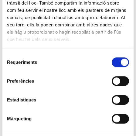
trànsit del lloc. També compartim la informació sobre
com feu servir el nostre lloc amb els partners de mitjans
socials, de publicitat i d'anàlisis amb qui col·laborem. Al
FASES
seu torn, ells la poden combinar amb altres dades que
els hàgiu proporcionat o hagin recopilat a partir de l'ús
FASE I ADMESOS CONVOCATÒRIA EXTERNA 3 LLOCS DE
que heu fet dels seus serveis.
TREBALL DE TÈCNIC ESPECIALISTA DE LABORATORI
DIAGNÒSTIC CLÍNIC (BARCELONA)
Selecció
Requeriments
de
DESCARREGAR ARXIU
consentiment
Preferències
FASE II ADMESOS CONVOCATÒRIA EXTERNA 3 LLOCS DE
TREBALL DE TÈCNIC ESPECIALISTA DE LABORATORI
DIAGNÒSTIC CLÍNIC (BARCELONA)
Estadístiques
DESCARREGAR ARXIU
Màrqueting
RESOLUCIÓ CONVOCATÒRIA EXTERNA 3 LLOCS DE
TREBALL DE TÈCNIC ESPECIALISTA DE LABORATORI