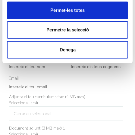
DIAGNÒSTIC CLÍNIC (BARCELONA)
Permet-les totes
DESCARREGAR ARXIU
Permetre la selecció
INSCRIU-TE
Denega
Nom
Cognom
Email
Adjunta el teu curriculum vitae (4 MB max)
Selecciona l'arxiu
Cap arxiu seleccionat
Document adjunt (3 MB max) 1
Selecciona l'arxiu