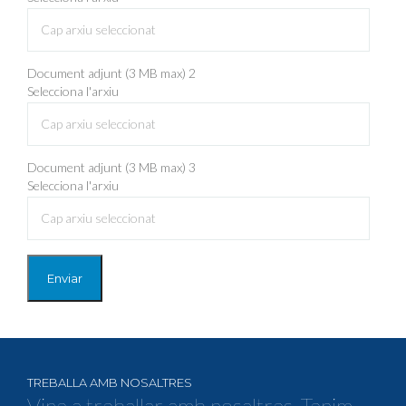
Cap arxiu seleccionat
Document adjunt (3 MB max) 2
Selecciona l'arxiu
Cap arxiu seleccionat
Document adjunt (3 MB max) 3
Selecciona l'arxiu
Cap arxiu seleccionat
Enviar
TREBALLA AMB NOSALTRES
Vine a treballar amb nosaltres. Tenim