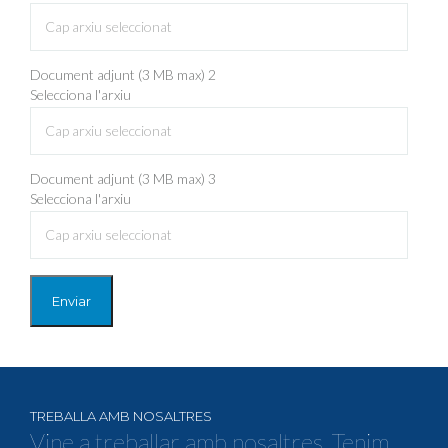
Cap arxiu seleccionat
Document adjunt (3 MB max) 2
Selecciona l'arxiu
Cap arxiu seleccionat
Document adjunt (3 MB max) 3
Selecciona l'arxiu
Cap arxiu seleccionat
Enviar
TREBALLA AMB NOSALTRES
Vine a treballar amb nosaltres. Tenim