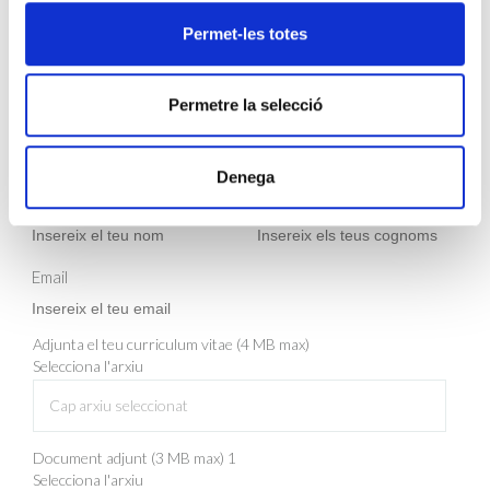
Permet-les totes
DESCARREGAR ARXIU
Permetre la selecció
INSCRIU-TE
Denega
Nom
Cognom
Email
Adjunta el teu curriculum vitae (4 MB max)
Selecciona l'arxiu
Cap arxiu seleccionat
Document adjunt (3 MB max) 1
Selecciona l'arxiu