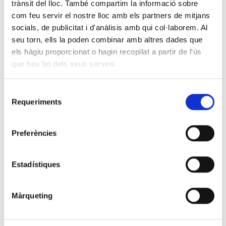
trànsit del lloc. També compartim la informació sobre
com feu servir el nostre lloc amb els partners de mitjans
socials, de publicitat i d'anàlisis amb qui col·laborem. Al
FASES
seu torn, ells la poden combinar amb altres dades que
els hàgiu proporcionat o hagin recopilat a partir de l'ús
FASE I ADMESOS CONVOCATÒRIA EXTERNA 2 LLOCS DE
que heu fet dels seus serveis.
TREBALL DE TÈCNIC ESPECIALISTA DE LABORATORI
DIAGNÒSTIC CLÍNIC
Selecció
Requeriments
de
DESCARREGAR ARXIU
consentiment
Preferències
FASE II ADMESOS CONVOCATÒRIA EXTERNA 2 LLOCS DE
TREBALL DE TÈCNIC ESPECIALISTA DE LABORATORI
DIAGNÒSTIC CLÍNIC
Estadístiques
DESCARREGAR ARXIU
Màrqueting
RESOLUCIÓ CONVOCATÒRIA EXTERNA 2 LLOCS DE
TREBALL DE TÈCNIC ESPECIALISTA DE LABORATORI
DIAGNÒSTIC CLÍNIC