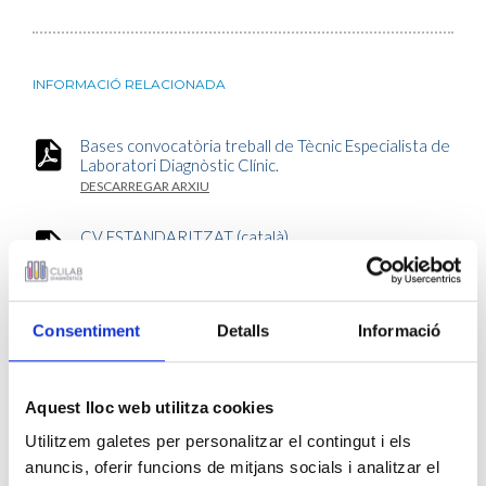
INFORMACIÓ RELACIONADA
Bases convocatòria treball de Tècnic Especialista de
Laboratori Diagnòstic Clínic.
DESCARREGAR ARXIU
CV ESTANDARITZAT (català)
DESCARREGAR ARXIU
CV ESTANDARITZAT (castellà)
Consentiment
Detalls
Informació
DESCARREGAR ARXIU
SOL·LICITUD D'ACCÉS (català)
DESCARREGAR ARXIU
Aquest lloc web utilitza cookies
Utilitzem galetes per personalitzar el contingut i els
SOL·LICITUD D'ACCÉS (castellà)
anuncis, oferir funcions de mitjans socials i analitzar el
DESCARREGAR ARXIU