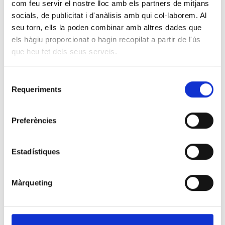
com feu servir el nostre lloc amb els partners de mitjans
socials, de publicitat i d'anàlisis amb qui col·laborem. Al
seu torn, ells la poden combinar amb altres dades que
FASES
els hàgiu proporcionat o hagin recopilat a partir de l'ús
que heu fet dels seus serveis.
FASE I ADMESOS CONVOCATÒRIA TÈCNIC ESPECIALISTA
MICROBIOLOGIA (MOISÈS BROGGI)
Selecció
Requeriments
de
DESCARREGAR ARXIU
consentiment
Preferències
FASE II ADMESOS CONVOCATÒRIA TÈCNIC ESPECIALISTA
MICROBIOLOGIA (MOISÈS BROGGI)
Estadístiques
DESCARREGAR ARXIU
Màrqueting
RESOLUCIÓ CONVOCATÒRIA TÈCNIC ESPECIALISTA
MICROBIOLOGIA (MOISÈS BROGGI)