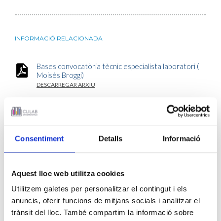
INFORMACIÓ RELACIONADA
Bases convocatòria tècnic especialista laboratori (
Moisès Broggi)
DESCARREGAR ARXIU
CV ESTANDARITZAT (català)
DESCARREGAR ARXIU
Consentiment
Detalls
Informació
CV ESTANDARITZAT (castellà)
DESCARREGAR ARXIU
SOL·LICITUD D'ACCÉS (català)
Aquest lloc web utilitza cookies
DESCARREGAR ARXIU
Utilitzem galetes per personalitzar el contingut i els
anuncis, oferir funcions de mitjans socials i analitzar el
SOL·LICITUD D'ACCÉS (castellà)
trànsit del lloc. També compartim la informació sobre
DESCARREGAR ARXIU