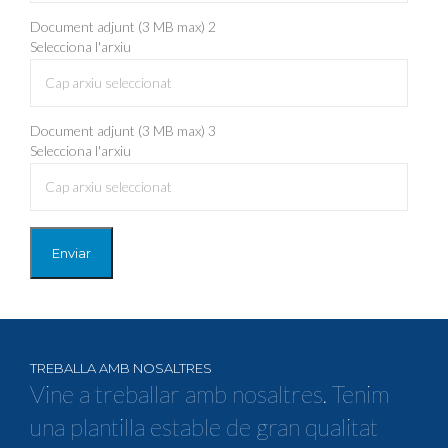
Document adjunt (3 MB max) 2
Selecciona l'arxiu
Cap arxiu seleccionat
Document adjunt (3 MB max) 3
Selecciona l'arxiu
Cap arxiu seleccionat
Enviar
TREBALLA AMB NOSALTRES
Vine a treballar amb nosaltres. Tenim
una plantilla estable de gran qualitat