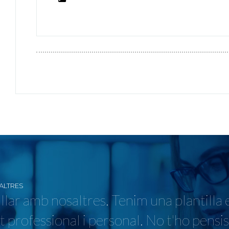
ALTRES
llar amb nosaltres. Tenim una plantilla 
t professional i personal. No t'ho pensi