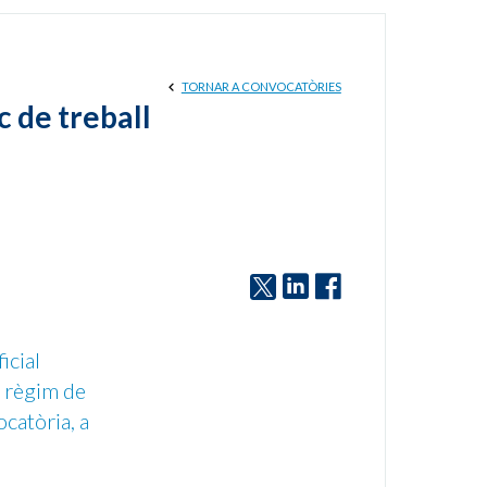
TORNAR A CONVOCATÒRIES
c de treball
icial
n règim de
catòria, a