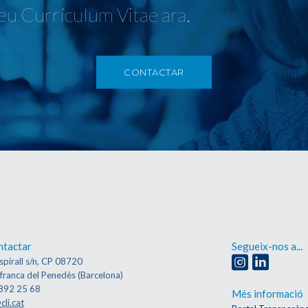
teu Currículum Vitae ara.
CONTACTAR
ntactar
Segueix-nos a...
spirall s/n, CP 08720
afranca del Penedès (Barcelona)
892 25 68
Més informació
cli.cat