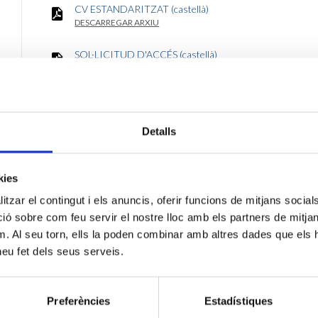
CV ESTANDARITZAT (castellà)
DESCARREGAR ARXIU
SOL·LICITUD D'ACCÉS (castellà)
DESCARREGAR ARXIU
FASES
Detalls
kies
FASE I ADMESOS CONVOCATÒRIA EXTERNA 
tzar el contingut i els anuncis, oferir funcions de mitjans socials i
ADMINISTRATIU/VA DE CONTRACTACIÓ PÚB
 sobre com feu servir el nostre lloc amb els partners de mitjans 
16/07/2026
m. Al seu torn, ells la poden combinar amb altres dades que els 
 heu fet dels seus serveis.
DESCARREGAR ARXIU
Preferències
Estadístiques