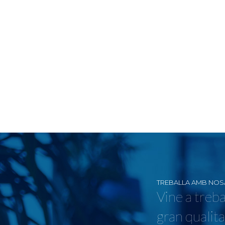
TREBALLA AMB NOS
Vine a treba
gran qualita