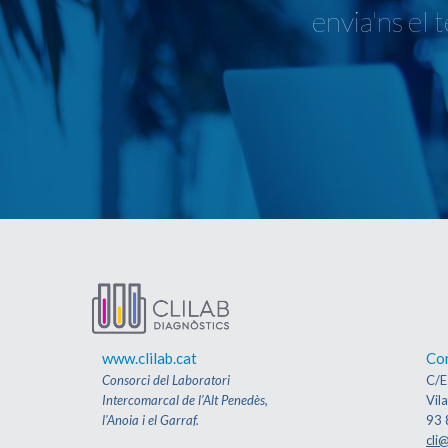
envia'ns el 
www.clilab.cat
Co
Consorci del Laboratori
C/E
Intercomarcal de l'Alt Penedès,
Vil
l'Anoia i el Garraf.
93 
cli@