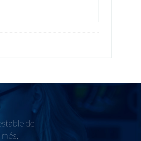
estable de
s més,