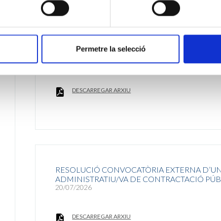
FASE II ADMESOS CONVOCATÒRIA EXTERNA 
Permetre la selecció
ADMINISTRATIU/VA DE CONTRACTACIÓ PÚB
17/07/2026
DESCARREGAR ARXIU
RESOLUCIÓ CONVOCATÒRIA EXTERNA D’UN 
ADMINISTRATIU/VA DE CONTRACTACIÓ PÚB
20/07/2026
DESCARREGAR ARXIU