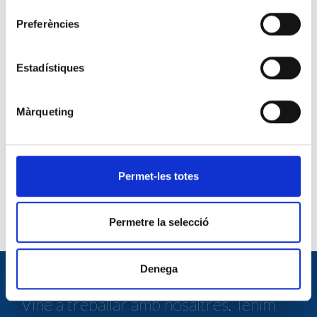
Preferències
BASES DE LA CONVOCATÒRIA EXTERNA
FAC._ANALISIS
DESCARREGAR ARXIU
Estadístiques
SOL·LICITUD D'ACCÉS (català)
DESCARREGAR ARXIU
Màrqueting
CV ESTANDARITZAT (castellà)
DESCARREGAR ARXIU
Permet-les totes
CV ESTANDARITZAT (català)
DESCARREGAR ARXIU
Permetre la selecció
Denega
TREBALLA AMB NOSALTRES
Vine a treballar amb nosaltres. Tenim