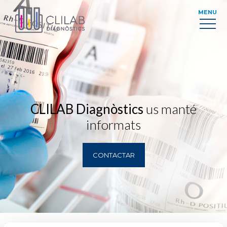
MENU
CLILAB Diagnòstics
us manté
informats
CONTACTAR