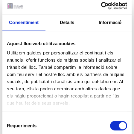
NOTÍCIES
Consentiment
Detalls
Informació
10 DE DESEMBRE 2020
Convocatòria d'una plaça de
Aquest lloc web utilitza cookies
facultatiu/va especialista en
Utilitzem galetes per personalitzar el contingut i els
anàlisis clíniques
anuncis, oferir funcions de mitjans socials i analitzar el
trànsit del lloc. També compartim la informació sobre
com feu servir el nostre lloc amb els partners de mitjans
socials, de publicitat i d'anàlisis amb qui col·laborem. Al
seu torn, ells la poden combinar amb altres dades que
Convocatòria d'una vacant de facultatiu/va en anàlisis clíniques.
els hàgiu proporcionat o hagin recopilat a partir de l'ús
que heu fet dels seus serveis.
Selecció
Requeriments
de
INFORMACIÓ RELACIONADA
consentiment