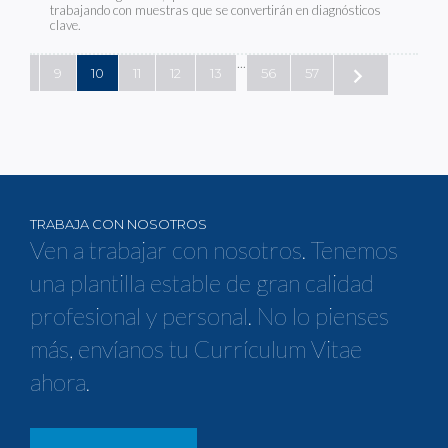
trabajando con muestras que se convertirán en diagnósticos
clave.
...
8
9
10
11
12
13
56
57
TRABAJA CON NOSOTROS
Ven a trabajar con nosotros. Tenemos
una plantilla estable de gran calidad
profesional y personal. No lo pienses
más, envíanos tu Currículum Vitae
ahora.