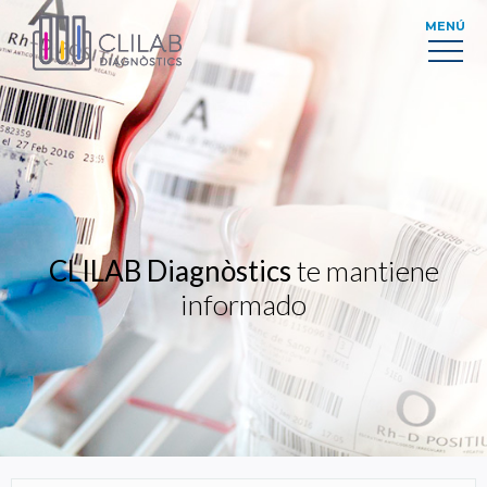
MENÚ
CLILAB Diagnòstics
te mantiene
informado