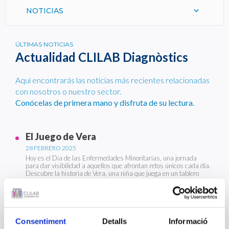
NOTICIAS
ÚLTIMAS NOTICIAS
Actualidad CLILAB Diagnòstics
Aquí encontrarás las noticias más recientes relacionadas
con nosotros o nuestro sector.
Conócelas de primera mano y disfruta de su lectura.
El Juego de Vera
28 FEBRERO 2025
Hoy es el Día de las Enfermedades Minoritarias, una jornada
para dar visibilidad a aquellos que afrontan retos únicos cada día.
Descubre la historia de Vera, una niña que juega en un tablero
diferente, donde cada pequeño avance es una gran victoria."
La gerente de la Región Sanitaria del
Consentiment
Detalls
Informació
Penedès visita CLILAB Diagnòstics para