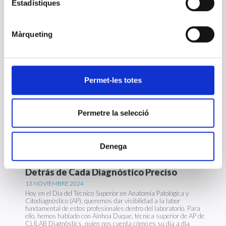
Estadístiques
¡CLILAB Diagnòstic os desea una Feliz Navidad y un próspero
2025!
Màrqueting
14 N. Día mundial de la diabetes: LA
DIABETES DESDE LA MIRADA DE UN NIÑO.
14 NOVIEMBRE 2024
Permet-les totes
Tener una enfermedad crónica implica esfuerzo, sacrificio,
renuncias. La percepción de la enfermedad, sin embargo, depende
de los ojos con que se mire. Y quién mejor sabe qué implica tenerla
siempre es la persona que la sufre. Una visión subjetiva, pero
realista, y con la cual todo el mundo tendría que intentar
Permetre la selecció
empatizar.
Denega
Celebramos el día Técnico Superior en
Anatomía Patológica y Citodiagnóstico:
Detrás de Cada Diagnóstico Preciso
13 NOVIEMBRE 2024
Hoy, en el Día del Técnico Superior en Anatomía Patológica y
Citodiagnóstico (AP), queremos dar visibilidad a la labor
fundamental de estos profesionales dentro del laboratorio. Para
ello, hemos hablado con Ainhoa Duque, técnica superior de AP de
CLILAB Diagnòstics, quien nos cuenta cómo es su día a día