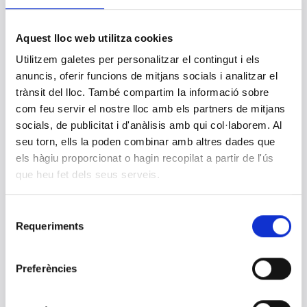
conocer los servicios de análisis clínicos y
anatomía patológica
Aquest lloc web utilitza cookies
31 ENERO 2025
CLILAB Diagnòstics ha recibido la visita de Alba Brugués, gerente
Utilitzem galetes per personalitzar el contingut i els
de la Región Sanitaria del Penedès, quien ha podido conocer de
cerca nuestra actividad en el ámbito del diagnóstico clínico y la
anuncis, oferir funcions de mitjans socials i analitzar el
anatomía patológica.
trànsit del lloc. També compartim la informació sobre
com feu servir el nostre lloc amb els partners de mitjans
socials, de publicitat i d'anàlisis amb qui col·laborem. Al
El alcalde de Vilafranca del Penedès visita
la central de Análisis Clínicos de CLILAB
seu torn, ells la poden combinar amb altres dades que
Diagnòstics dentro del programa
els hàgiu proporcionat o hagin recopilat a partir de l'ús
#AlcaldíaDeProximidad para conocer su
que heu fet dels seus serveis.
impacto en la salud del Penedès
28 ENERO 2025
Selecció
El pasado viernes, CLILAB Diagnòstics recibió la visita
institucional del alcalde de Vi-lafranca del Penedès, FranCisco
Requeriments
de
Romero, acompañado de Jordi Junyent (concejal de Salud) y
consentiment
Montse Romagosa (representante del Consejo de Salud).
Preferències
¡Felices Fiestas!
24 DICIEMBRE 2024