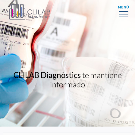
MENÚ
CLILAB Diagnòstics
te mantiene
informado