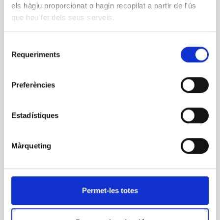
els hàgiu proporcionat o hagin recopilat a partir de l'ús
Una enfermedad poco frecuente:
que heu fet dels seus serveis.
presentación de un caso de amiloidosis
traqueal primaria
20 MARZO 2019
Selecció
Requeriments
de
consentiment
Día Internacional de la Mujer
Preferències
08 MARZO 2019
Estadístiques
CLILAB Diagnòstics participa en la II
Jornada de Actualización en
Biomarcadores Oncológicos organizada
Màrqueting
por la ACCLC
20 FEBRERO 2019
Permet-les totes
Primera Fase Convocatoria Responsable
del área de Anatomía Patológica 2019