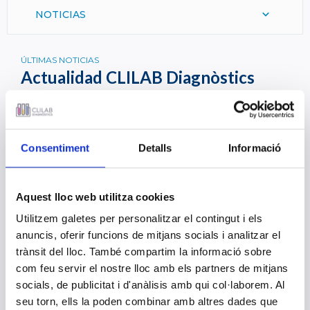
NOTICIAS
ÚLTIMAS NOTICIAS
Actualidad CLILAB Diagnòstics
Aquí encontrarás las noticias más recientes relacionadas
con nosotros o nuestro sector.
Conócelas de primera mano y disfruta de su lectura.
Consentiment
Detalls
Informació
Resolución convocatoria facultativo
Aquest lloc web utilitza cookies
especialista en Anatomía Patológica
01 ABRIL 2019
Utilitzem galetes per personalitzar el contingut i els
anuncis, oferir funcions de mitjans socials i analitzar el
trànsit del lloc. També compartim la informació sobre
Día Mundial de la Tuberculosis
com feu servir el nostre lloc amb els partners de mitjans
24 MARZO 2019
socials, de publicitat i d'anàlisis amb qui col·laborem. Al
seu torn, ells la poden combinar amb altres dades que