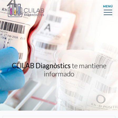
MENÚ
CLILAB Diagnòstics
te mantiene
informado