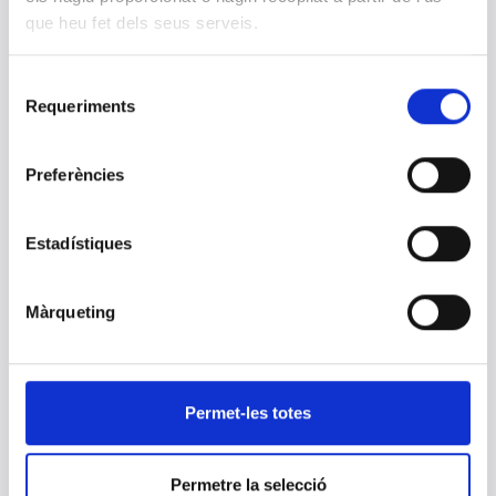
que heu fet dels seus serveis.
Convocatoria de una vacante de
facultativo/a especialista en análisis
Selecció
clínicos
Requeriments
de
07 NOVIEMBRE 2018
consentiment
Preferències
Convocatoria de una vacante de
facultativo/a especialista en anatomía
patológica
Estadístiques
07 NOVIEMBRE 2018
Màrqueting
auditorías
30 OCTUBRE 2018
Permet-les totes
La Dra. Carmina Sanjosé finaliza su carrera
profesional
Permetre la selecció