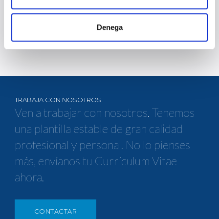
11 OCTUBRE 2018
50
51
52
53
54
55
56
57
Denega
TRABAJA CON NOSOTROS
Ven a trabajar con nosotros. Tenemos
una plantilla estable de gran calidad
profesional y personal. No lo pienses
más, envíanos tu Currículum Vitae
ahora.
CONTACTAR