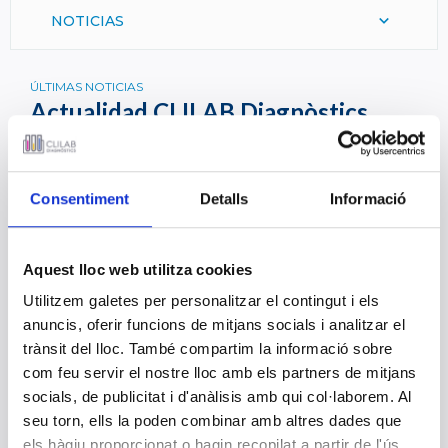
NOTICIAS
ÚLTIMAS NOTICIAS
Actualidad CLILAB Diagnòstics
Aquí encontrarás las noticias más recientes relacionadas
con nosotros o nuestro sector.
Consentiment
Detalls
Informació
Conócelas de primera mano y disfruta de su lectura.
XII Congreso Nacional de Laboratorio
Aquest lloc web utilitza cookies
Clínico
Utilitzem galetes per personalitzar el contingut i els
08 NOVIEMBRE 2018
anuncis, oferir funcions de mitjans socials i analitzar el
trànsit del lloc. També compartim la informació sobre
com feu servir el nostre lloc amb els partners de mitjans
La Federación Empresarial del Gran
socials, de publicitat i d'anàlisis amb qui col·laborem. Al
Penedès (FEGP) visita CLILAB Diagnòstics
seu torn, ells la poden combinar amb altres dades que
07 NOVIEMBRE 2018
els hàgiu proporcionat o hagin recopilat a partir de l'ús