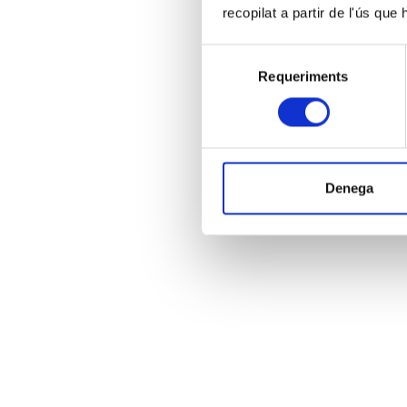
recopilat a partir de l'ús que
Selecció
Requeriments
de
consentiment
Denega