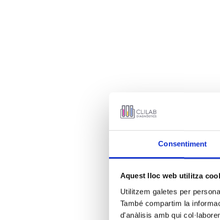
Consentiment
Aquest lloc web utilitza coo
Utilitzem galetes per personali
També compartim la informació
d'anàlisis amb qui col·labore