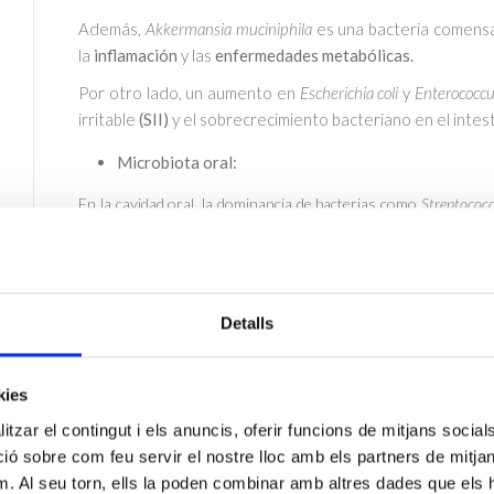
Además,
Akkermansia muciniphila
es una bacteria comensa
la
inflamación
y las
enfermedades metabólicas.
Por otro lado, un aumento en
Escherichia coli
y
Enterococcu
irritable
(SII)
y el sobrecrecimiento bacteriano en el intes
Microbiota oral:
En la cavidad oral, la dominancia de bacterias como
Streptococ
lado
,
Porphyromonas gingivalis
y
Tannerella forsythia
están impli
solo afectan la salud oral, sino que su diseminación pued
enfermedades cardiovasculares.
Microbiota de la piel
:
Detalls
La piel alberga comunidades microbianas con predominanc
proliferación excesiva está vinculada al
acné
. Asimismo,
Staphy
kies
patógenos.
No obstante,
su equilibrio es crucial, ya que u
tzar el contingut i els anuncis, oferir funcions de mitjans socials i
cutáneas
.
 sobre com feu servir el nostre lloc amb els partners de mitjans 
Microbiota urogenital:
m. Al seu torn, ells la poden combinar amb altres dades que els 