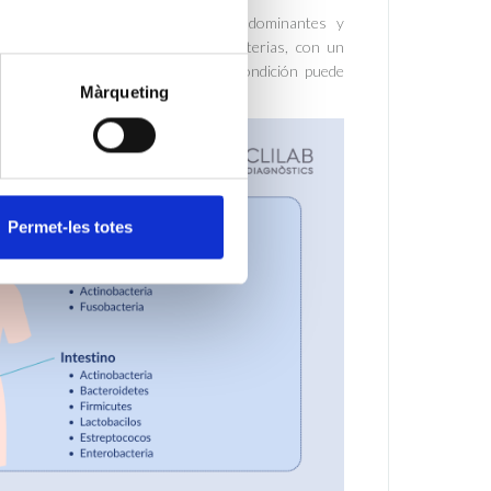
y
Lactobacillus jensenii
son bacterias dominantes y
ecciones. La reducción de estas bacterias, con un
ocia con
vaginosis bacteriana,
una condición puede
Màrqueting
Permet-les totes