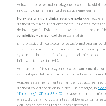
Actualmente, el estudio metagenómico de microbiota se 
sino como una herramienta diagnóstica emergente.
No existe una guía clínica estandarizada
que regule el
diagnóstico clínico. Frecuentemente, los datos metagen
de investigación. Este hecho provoca que no hayan sido
complejidad
y
variabilidad
de estos análisis.
En la práctica clínica actual, el estudio metagenómico 
caracterización de las comunidades microbianas pre
ayudan en la monitorización y el tratamiento de 
Inflamatoria Intestinal (EII).
Además, el análisis metagenómico se complementa con
visión integral del metabolismo tanto del huésped como d
Aunque estas herramientas han demostrado ser reprod
diagnóstico estándar en la clínica. Sin embargo, la
Soci
Microbiología Clínica (SEIMC
)
ha elaborado procedimientos
el estudio de la microbiota intestinal. De esta forma, es
y algunas aplicaciones terapéuticas específicas.