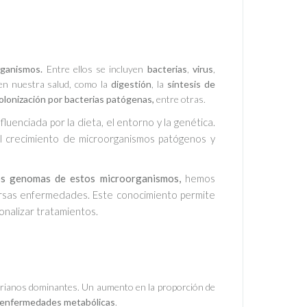
organismos.
Entre ellos se incluyen
bacterias
,
virus
,
 en nuestra salud, como la
digestión
, la
síntesis de
colonización por bacterias patógenas,
entre otras.
luenciada por la dieta, el entorno y la genética.
el crecimiento de microorganismos patógenos y
los genomas de estos microorganismos,
hemos
ersas enfermedades. Este conocimiento permite
onalizar tratamientos.
erianos dominantes. Un aumento en la proporción de
enfermedades
metabólicas
.