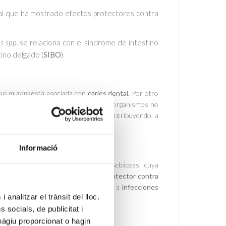
l que ha mostrado efectos protectores contra
s spp.
se relaciona
con el síndrome de intestino
tino delgado (
SIBO
).
cus
mutans
está asociada con
caries dental.
Por otro
cadas en la
periodontitis
. Estos microorganismos no
e tener implicaciones sistémicas, contribuyendo a
Informació
ia de
Cutibacterium acnes
en áreas sebáceas, cuya
lococcus epidermidis
juega un papel
protector contra
n sobre crecimiento puede predisponer a
infecciones
 analitzar el trànsit del lloc.
socials, de publicitat i
hàgiu proporcionat o hagin