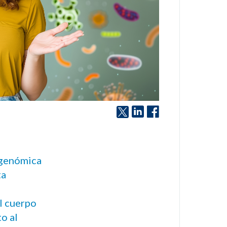
tagenómica
ta
l cuerpo
o al