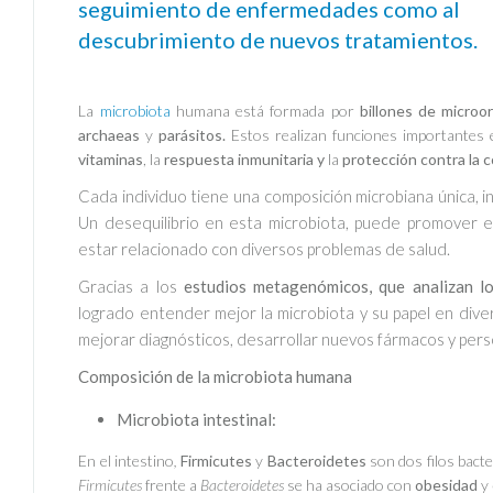
seguimiento de enfermedades como al
descubrimiento de nuevos tratamientos.
La
microbiota
humana está formada por
billones de micro
archaeas
y
parásitos.
Estos
realizan funciones importantes
vitaminas
, la
respuesta inmunitaria y
la
protección contra la 
Cada individuo tiene una composición microbiana única, inf
Un desequilibrio en esta microbiota, puede promover 
estar relacionado con diversos problemas de salud.
Gracias a los
estudios metagenómicos, que analizan 
logrado entender mejor la microbiota y su papel en div
mejorar diagnósticos, desarrollar nuevos fármacos y pers
Composición de la microbiota humana
Microbiota intestinal:
En el intestino
,
Firmicutes
y
Bacteroidetes
son dos filos bact
Firmicutes
frente a
Bacteroidetes
se ha asociado con
obesidad
y