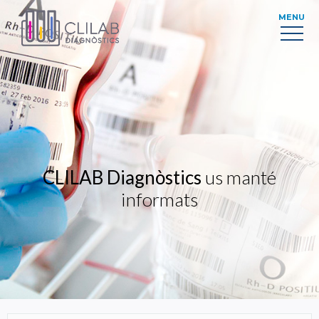
MENU
CLILAB Diagnòstics
us manté
informats