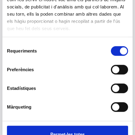
Avui dia 29 de setembre es celebra el Dia Mundial del Cor
socials, de publicitat i d'anàlisis amb qui col·laborem. Al
seu torn, ells la poden combinar amb altres dades que
Primera Fase Convocatòria Facultatiu
els hàgiu proporcionat o hagin recopilat a partir de l'ús
Especialista Microbiologia 2021
que heu fet dels seus serveis.
16 DE SETEMBRE 2021
Resultat Primera Fase Convocatòria Facultatiu Especialista
Microbiologia 2021
Selecció
Requeriments
de
consentiment
Primera Fase Convocatòria Llicenciat/da
en dret per Responsable Contractació
Preferències
16 DE SETEMBRE 2021
Resultat Primera Fase Convocatòria Llicenciat/da en dret per
Responsable Contractació
Estadístiques
Primera Fase Convocatòria Tècnic
Màrqueting
Anatomia Patològica 2021
16 DE SETEMBRE 2021
Resultat Primera Fase Convocatòria Facultatiu Tècnic Anatomia
Patològica 2021
Permet-les totes