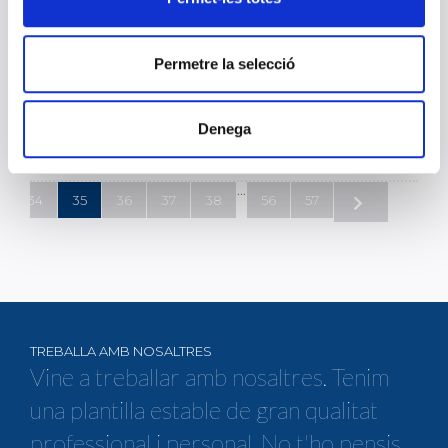
13 de setembre, Dia Mundial de la Sèpsia
Permetre la selecció
13 DE SETEMBRE 2021
Més de 17.000 persones moren cada any a causa d’aquesta
patologia. Es tracta d’una disfunció de la resposta de l’hoste a la
infecció causada per un microorganisme. La ràpida resposta
Denega
clínica i el tractament antibiòtic precoç són fonamentals per reduir
l’alta mortalitat que genera.
...
34
35
36
37
38
56
57
TREBALLA AMB NOSALTRES
Vine a treballar amb nosaltres. Tenim
una plantilla estable de gran qualitat
professional i personal. No t'ho pensis