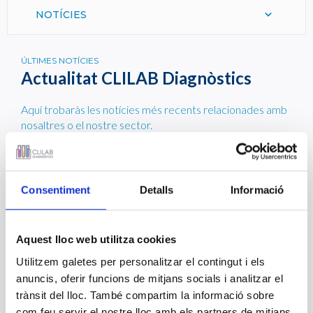
NOTÍCIES
ÚLTIMES NOTÍCIES
Actualitat CLILAB Diagnòstics
Aquí trobaràs les notícies més recents relacionades amb
nosaltres o el nostre sector.
Coneix-les de primera mà i gaudeix de la seva lectura.
Resultat Convocatòria Facultatiu Tècnic
Consentiment
Detalls
Informació
Anatomia Patològica 2021
07 D’OCTUBRE 2021
Resultat Convocatòria Facultatiu Tècnic Anatomia Patològica
Aquest lloc web utilitza cookies
2021
Utilitzem galetes per personalitzar el contingut i els
anuncis, oferir funcions de mitjans socials i analitzar el
29 de setembre, Dia Mundial del Cor
trànsit del lloc. També compartim la informació sobre
29 DE SETEMBRE 2021
com feu servir el nostre lloc amb els partners de mitjans