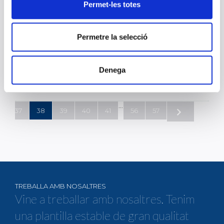
Permet-les totes
07 D’ABRIL 2021
L’ 11 de març es va celebrar el dia Mundial del ronyó i per aquest
motiu, bioMérieux va crear la campanya: "Nephroweek 2021:
!Que no nos cueste un rinón!"
Permetre la selecció
RESOLUCIÓ DE LA PLAÇA DE TÈCNIC DE
Denega
URGÈNCIES NIT
26 DE MARÇ 2021
...
37
38
39
40
41
56
57
TREBALLA AMB NOSALTRES
Vine a treballar amb nosaltres. Tenim
una plantilla estable de gran qualitat