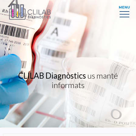
MENU
CLILAB Diagnòstics
us manté
informats