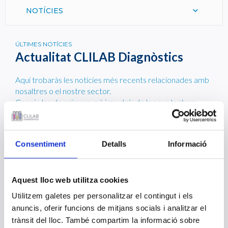
NOTÍCIES
ÚLTIMES NOTÍCIES
Actualitat CLILAB Diagnòstics
Aquí trobaràs les notícies més recents relacionades amb
nosaltres o el nostre sector.
Coneix-les de primera mà i gaudeix de la seva lectura.
CLILAB Diagnòstics present en el nou
Consentiment
Detalls
Informació
edifici polivalent annex a l’Hospital Moisès
Broggi
12 DE MAIG 2021
El passat 20 d'abril de 2021, la Consellera de Salut Alba Vergés i
Aquest lloc web utilitza cookies
el Director del Servei Català de la Salut Adrià Comella van
inaugurar l'edifici polivalent annex a l'Hospital Sant Joan Despí
Utilitzem galetes per personalitzar el contingut i els
(Complex Hospitalari Moisès Broggi) previ a la seva posada en
anuncis, oferir funcions de mitjans socials i analitzar el
marxa amb l'entrada de pacients el 22 d'abril de 2021.
trànsit del lloc. També compartim la informació sobre