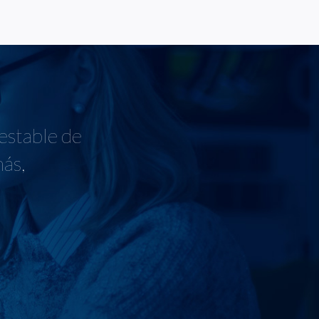
 estable de
más,