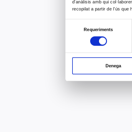
d'anàlisis amb qui col·labore
recopilat a partir de l'ús que
Selecció
Requeriments
de
consentiment
Denega