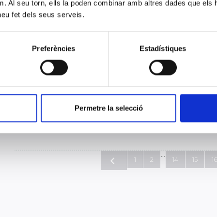
m. Al seu torn, ells la poden combinar amb altres dades que els 
bien. Cada vez trabajamos con más integra
 heu fet dels seus serveis.
18 JULIO 2023
Entrevista a María Eugènia Márquez Beltri Facultativa Adjun
Gestión de la Calidad y de la Seguridad del Paciente
Preferències
Estadístiques
“Los análisis clínicos son básicos e impresc
siglo XXI”
05 JULIO 2023
Permetre la selecció
Entrevista a Rosa Núria Aleixandre Cerarols, presidenta de
Diagnòstic. Medalla al Trabajo President Macià 2022.
...
1
2
14
15
1