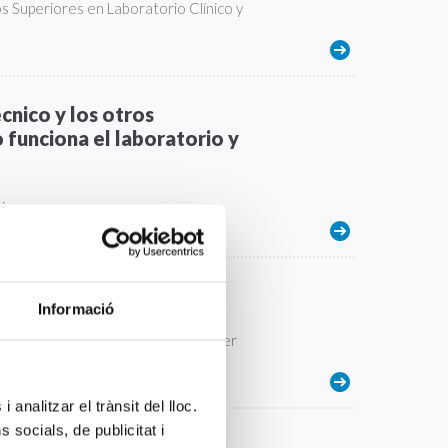
os Superiores en Laboratorio Clínico y
cnico y los otros
funciona el laboratorio y
nico.
Informació
cs no dejamos de trabajar para poder
os 365 días del año.
 analitzar el trànsit del lloc.
socials, de publicitat i
ajo, creo que lo hacemos