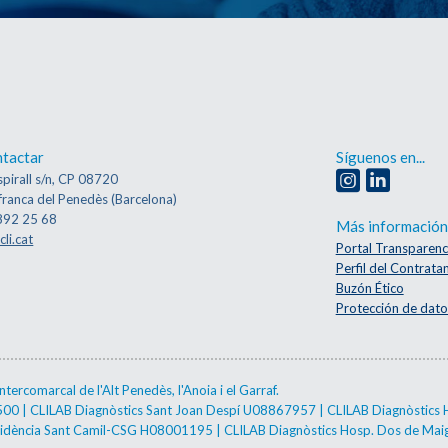
tactar
Síguenos en...
pirall s/n, CP 08720
franca del Penedès (Barcelona)
892 25 68
Más información
cli.cat
Portal Transparenc
Perfil del Contrata
Buzón Ético
Protección de dato
ercomarcal de l'Alt Penedès, l'Anoia i el Garraf.
2500 | CLILAB Diagnòstics Sant Joan Despí U08867957 | CLILAB Diagnòstics 
esidència Sant Camil-CSG H08001195 | CLILAB Diagnòstics Hosp. Dos de M