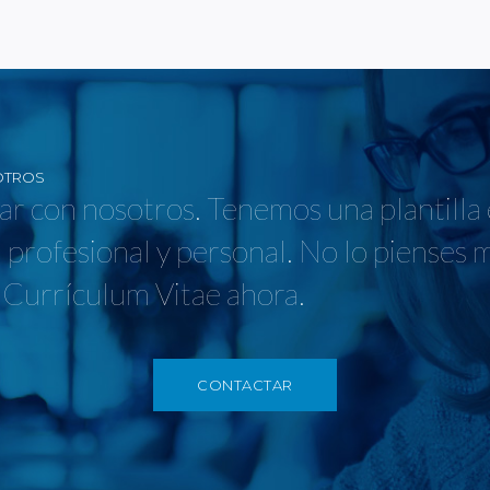
OTROS
jar con nosotros. Tenemos una plantilla
 profesional y personal. No lo pienses 
 Currículum Vitae ahora.
CONTACTAR