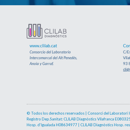
www.clilab.cat
Con
Consorcio del Laboratorio
C/Es
Intercomarcal del Alt Penedès,
Vila
Anoia y Garraf.
93 
cli@
© Todos los derechos reservados | Consorci del Laboratori Int
Registro Dep.Sanitat: CLILAB Diagnòstics Vilafranca E0803
Hosp. d'Igualada H08634977 | CLILAB Diagnòstics Hosp. r