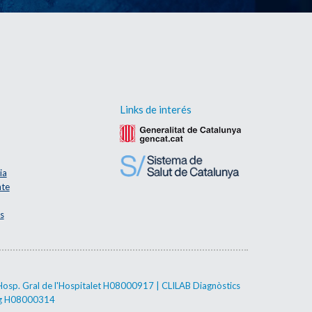
Links de interés
ia
nte
s
Hosp. Gral de l'Hospitalet H08000917 | CLILAB Diagnòstics
aig H08000314