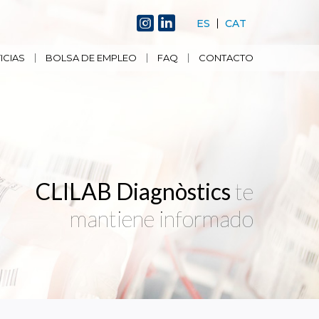
ES
CAT
ICIAS
BOLSA DE EMPLEO
FAQ
CONTACTO
CLILAB Diagnòstics
te
mantiene informado