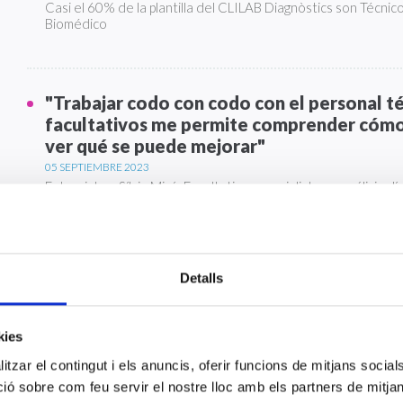
Casi el 60% de la plantilla del CLILAB Diagnòstics son Técnic
Biomédico
"Trabajar codo con codo con el personal té
facultativos me permite comprender cómo 
ver qué se puede mejorar"
05 SEPTIEMBRE 2023
Entrevista a Sílvia Miró, Facultativa especialista en análisis clí
CLILAB Diagnòstics siempre a tu servicio
Detalls
01 AGOSTO 2023
La época de vacaciones ya ha llegado y en CLILAB Diagnòsti
continuar dando el servicio de calidad las 24 horas del día, l
kies
tzar el contingut i els anuncis, oferir funcions de mitjans socials i
 sobre com feu servir el nostre lloc amb els partners de mitjans 
“Estoy muy contenta con la gente que trab