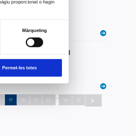
hàgiu proporcionat o hagin
ción”
ta y Responsable del Sistema de
Màrqueting
indibles en la medicina del
Permet-les totes
l Consejo Rector de CLILAB
...
6
17
18
19
20
56
57