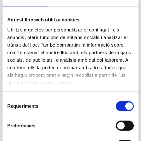
Simposio Internacional “Medicina de
laboratorio y Calidad”
17 ABRIL 2024
Aquest lloc web utilitza cookies
La Dra. Laura Puigví Fernández, jefa del servicio de extranalítica
de CLILAB Diagnòstics, ha participado en la ponencia sobre las
Utilitzem galetes per personalitzar el contingut i els
novedades en el transporte de muestras biológicas
anuncis, oferir funcions de mitjans socials i analitzar el
trànsit del lloc. També compartim la informació sobre
Responsables del área sanitaria del
com feu servir el nostre lloc amb els partners de mitjans
Penedès visitan las instalaciones de
socials, de publicitat i d'anàlisis amb qui col·laborem. Al
CLILAB Diagnòstics
seu torn, ells la poden combinar amb altres dades que
15 ABRIL 2024
els hàgiu proporcionat o hagin recopilat a partir de l'ús
La semana pasada, la Gerente de la Región Sanitaria Penedès y
que heu fet dels seus serveis.
Directora de los Servicios Territoriales de Salud en el Penedès,
Irene Abad Gil, junto con la Responsable del Sector Sanitario
Penedès, Teresa Sabater Ripollès, visitaron las instalaciones de
CLILAB Diagnòstics acompañadas por, José Luís Ibáñez,
Selecció
Presidente del Consejo Rector, Rafael Comas, Gerente y Miguel
Requeriments
Ángel Benítez, Director Técnico.
de
consentiment
Preferències
La Dra. Yuliya Poliakova participa en la
sesión en línea “El Sistema GeneXpert® en
Complejos Hospitalarios. Aplicaciones del