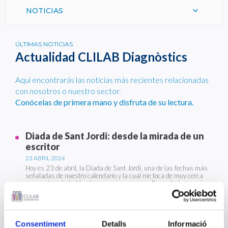
NOTICIAS
ÚLTIMAS NOTICIAS
Actualidad CLILAB Diagnòstics
Aquí encontrarás las noticias más recientes relacionadas
con nosotros o nuestro sector.
Conócelas de primera mano y disfruta de su lectura.
Diada de Sant Jordi: desde la mirada de un
escritor
23 ABRIL 2024
Hoy es 23 de abril, la Diada de Sant Jordi, una de las fechas más
señaladas de nuestro calendario y la cual me toca de muy cerca
personalmente hablando por varias razones. Por un lado por mi
propio nombre, puesto que me llamo Jordi. También por el motivo
que impulsa la fiesta por sí misma; los libros.
Consentiment
Detalls
Informació