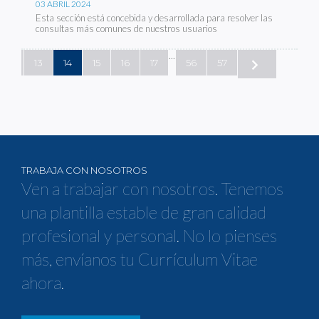
03 ABRIL 2024
Esta sección está concebida y desarrollada para resolver las
consultas más comunes de nuestros usuarios
...
12
13
14
15
16
17
56
57
TRABAJA CON NOSOTROS
Ven a trabajar con nosotros. Tenemos
una plantilla estable de gran calidad
profesional y personal. No lo pienses
más, envíanos tu Currículum Vitae
ahora.