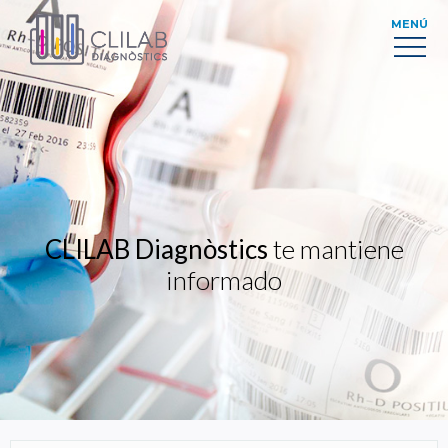
MENÚ
CLILAB Diagnòstics
te mantiene
informado