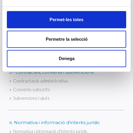
Permet-les totes
2.- Economia i finances
Gestió econòmica i pressupostària
Patrimoni
Permetre la selecció
Control financer
Denega
3.- Contractes, convenis i subvencions
Contractació administrativa
Convenis subscrits
Subvencions i ajuts
4. Normativa i informació d’interès jurídic
Normativa i informació d’interès jurídic