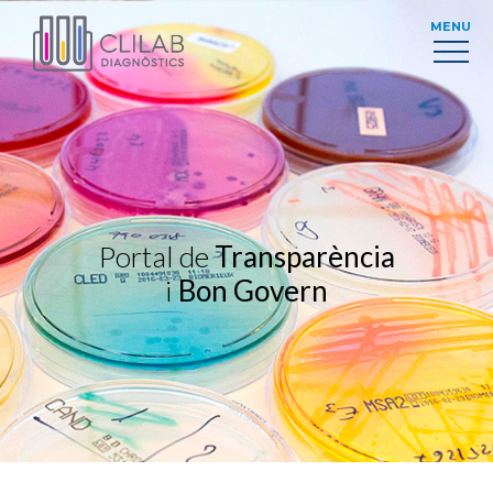
MENU
Portal de
Transparència
i
Bon Govern