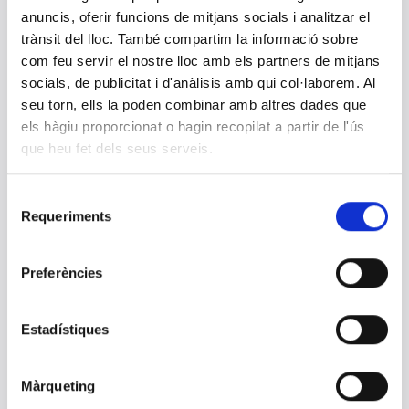
Organigrama
anuncis, oferir funcions de mitjans socials i analitzar el
Òrgans de govern i direcció
trànsit del lloc. També compartim la informació sobre
com feu servir el nostre lloc amb els partners de mitjans
Retribucions i declaració de béns
socials, de publicitat i d'anàlisis amb qui col·laborem. Al
Designacions d'alts càrrecs i personal directiu a activitats
seu torn, ells la poden combinar amb altres dades que
formatives
els hàgiu proporcionat o hagin recopilat a partir de l'ús
Acords òrgans de govern
que heu fet dels seus serveis.
Convocatòries
Personal
Selecció
Representació social
Requeriments
de
Apoderats
consentiment
Convenis i acords de naturalesa sindical
Preferències
Codi ètic - Estatuts
Codi de Bon Govern
Estadístiques
Codi de conducta
Catàleg de serveis
Màrqueting
Catàleg de procediments