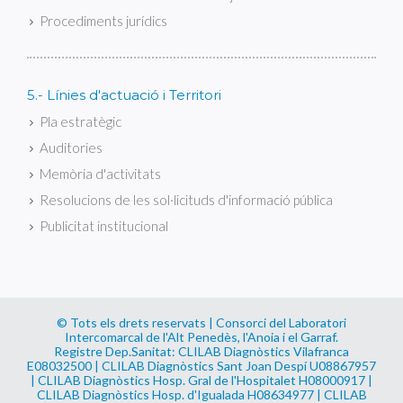
Procediments jurídics
5.- Línies d'actuació i Territori
Pla estratègic
Auditories
Memòria d'activitats
Resolucions de les sol·licituds d'informació pública
Publicitat institucional
© Tots els drets reservats | Consorci del Laboratori
Intercomarcal de l'Alt Penedès, l'Anoia i el Garraf.
Registre Dep.Sanitat: CLILAB Diagnòstics Vilafranca
E08032500 | CLILAB Diagnòstics Sant Joan Despí U08867957
| CLILAB Diagnòstics Hosp. Gral de l'Hospitalet H08000917 |
CLILAB Diagnòstics Hosp. d'Igualada H08634977 | CLILAB