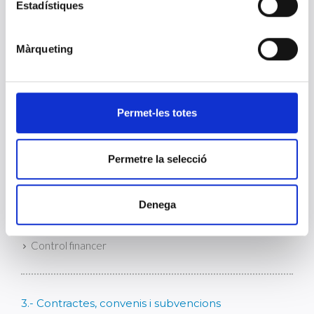
Apoderats
Estadístiques
Convenis i acords de naturalesa sindical
Codi ètic - Estatuts
Màrqueting
Codi de Bon Govern
Codi de conducta
Catàleg de serveis
Permet-les totes
Catàleg de procediments
Permetre la selecció
2.- Economia i finances
Gestió econòmica i pressupostària
Denega
Patrimoni
Control financer
3.- Contractes, convenis i subvencions