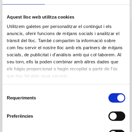
Aquest lloc web utilitza cookies
Utilitzem galetes per personalitzar el contingut i els
anuncis, oferir funcions de mitjans socials i analitzar el
Portal Transparència
trànsit del lloc. També compartim la informació sobre
com feu servir el nostre lloc amb els partners de mitjans
1.- Organització
socials, de publicitat i d'anàlisis amb qui col·laborem. Al
Organigrama
seu torn, ells la poden combinar amb altres dades que
Òrgans de govern i direcció
els hàgiu proporcionat o hagin recopilat a partir de l'ús
que heu fet dels seus serveis.
Retribucions i declaració de béns
Designacions d'alts càrrecs i personal directiu a activitats
formatives
Selecció
Requeriments
de
Acords òrgans de govern
consentiment
Convocatòries
Preferències
Personal
Representació social