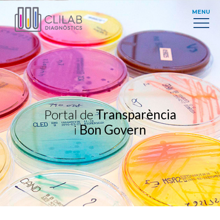
MENU
Portal de
Transparència
i
Bon Govern