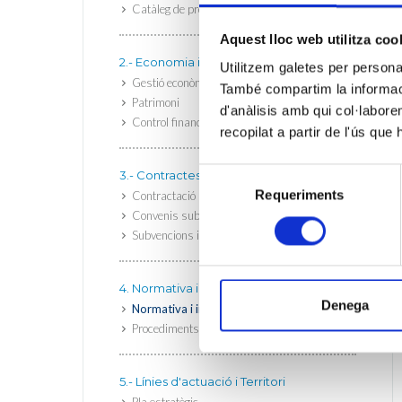
Catàleg de procediments
Aquest lloc web utilitza coo
2.- Economia i finances
Utilitzem galetes per personali
Gestió econòmica i pressupostària
També compartim la informació
Patrimoni
d'anàlisis amb qui col·labore
Control financer
recopilat a partir de l'ús que
Selecció
3.- Contractes, convenis i subvencions
Requeriments
de
Contractació administrativa
Convenis subscrits
consentiment
Subvencions i ajuts
4. Normativa i informació d’interès jurídic
Denega
Normativa i informació d’interès jurídic
Procediments jurídics
5.- Línies d'actuació i Territori