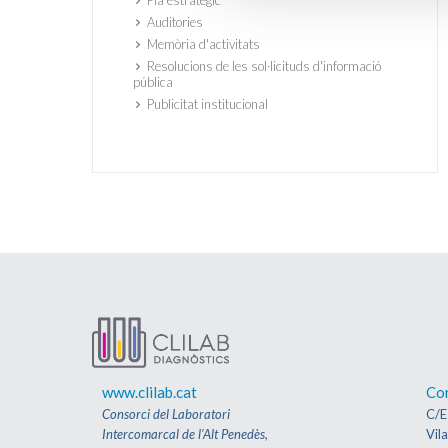
Pla estratègic
Auditories
Memòria d'activitats
Resolucions de les sol·licituds d'informació
pública
Publicitat institucional
www.clilab.cat
Co
Consorci del Laboratori
C/E
Intercomarcal de l'Alt Penedès,
Vil