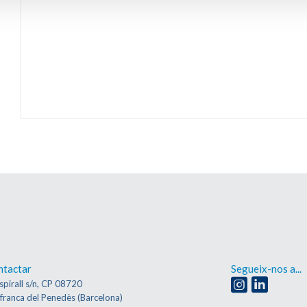
ntactar
Segueix-nos a...
spirall s/n, CP 08720
afranca del Penedès (Barcelona)