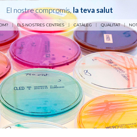
El nostre compromís,
la teva salut
SOM?
ELS NOSTRES CENTRES
CATÀLEG
QUALITAT
NOT