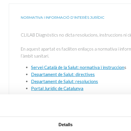
NORMATIVA I INFORMACIÓ D’INTERÈS JURÍDIC
CLILAB Diagnòstics no dicta resolucions, instruccions ni c
En aquest apartat es faciliten enllaços a normativa i informa
l’àmbit sanitari.
Servei Català de la Salut: normativa i instruccion
s
Departament de Salut: directives
Departament de Salut: resolucions
Portal Jurídic de Catalunya
ACTUALITZACIÓ CONTINUA
ÚLTIMA REVISIÓ
2026-06-19
Detalls