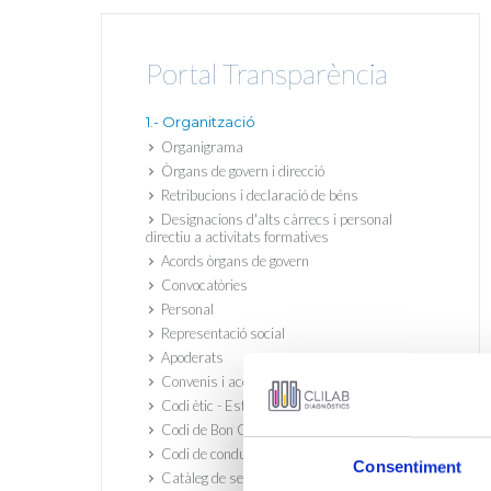
Portal Transparència
1.- Organització
Organigrama
Òrgans de govern i direcció
Retribucions i declaració de béns
Designacions d'alts càrrecs i personal
directiu a activitats formatives
Acords òrgans de govern
Convocatòries
Personal
Representació social
Apoderats
Convenis i acords de naturalesa sindical
Codi ètic - Estatuts
Codi de Bon Govern
Codi de conducta
Consentiment
Catàleg de serveis