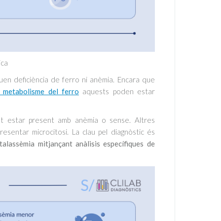
ica
quen deficiència de ferro ni anèmia. Encara que
l metabolisme del ferro
aquests poden estar
pot estar present amb anèmia o sense. Altres
sentar microcitosi. La clau pel diagnòstic és
talassèmia mitjançant anàlisis específiques de