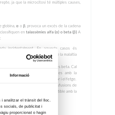
pte, ja que la microcitosi té múltiples causes,
e globina, α o β, provoca un excés de la cadena
classifiquen en
talassèmies alfa (α) o beta (β)
A
:
ada incidentalment. En aquests casos és
isc de tenir fills amb formes greus de la malaltia
s més pronunciada a les talassèmies beta. Cal
olupar complicacions relacionades amb la
Informació
afectar a òrgans vitals, com el cor i el fetge.
cacions severes i requereixen transfusions de
índrome de Bart
solen ser incompatible amb la
m a
anèmia de Cooley.
 analitzar el trànsit del lloc.
socials, de publicitat i
ic precís de les talassèmies.
hàgiu proporcionat o hagin