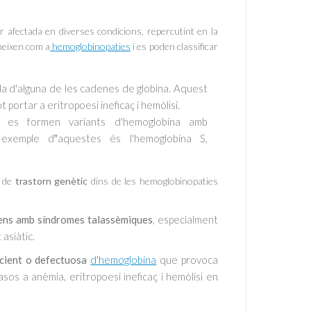
r afectada en diverses condicions, repercutint en la
neixen com a
hemoglobinopaties
i es poden classificar
a d'alguna de les cadenes de globina. Aquest
 portar a eritropoesi ineficaç i hemòlisi.
s:
es formen variants d'hemoglobina amb
n exemple d‟aquestes és l'hemoglobina S,
 de
trastorn genètic
dins de les hemoglobinopaties
ns amb síndromes talassèmiques
, especialment
 asiàtic.
icient o defectuosa
d'hemoglobina
que provoca
asos a anèmia, eritropoesi ineficaç i hemòlisi en