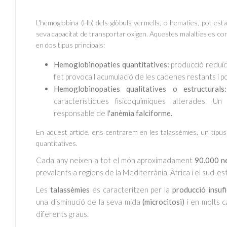
L'hemoglobina (Hb) dels glòbuls vermells, o hematies, pot esta
seva capacitat de transportar oxigen. Aquestes malalties es co
en dos tipus principals:
Hemoglobinopaties quantitatives:
producció reduïd
fet provoca l'acumulació de les cadenes restants i pot
Hemoglobinopaties qualitatives o estructural
característiques fisicoquímiques alterades. U
responsable de
l'anèmia falciforme.
En aquest article, ens centrarem en les talassèmies, un tipus
quantitatives.
Cada any neixen a tot el món aproximadament
90.000 ne
prevalents a regions de la Mediterrània, Àfrica i el sud-est
Les
talassèmies
es caracteritzen per la
producció insuf
una disminució de la seva mida
(microcitosi)
i en molts c
diferents graus.