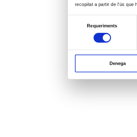
recopilat a partir de l'ús que
Selecció
Requeriments
de
consentiment
Denega