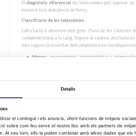
El
diagnòstic diferencial
de talassèmies pot suposar un re
incloent-hi la deficiència de ferro.
Classificació de les talassèmies
L'afectació o absència dels gens d'una de les cadenes d
complementària a la sang. Segons la cadena afectada es 
més segons la severitat dels símptomes es classifiquen en
Menor:
generalment asimptomàtica i diagnostic
important
l'assessorament genètic
, ja que hi ha el r
si tots dos progenitors són portadors.
Intermèdia:
pot requerir transfusions ocasionals i é
fer un
seguiment adequat
perquè poden desenv
Detalls
sobrecàrrega de ferro.
Aquestes complicacions poden 
Major:
greu, amb un pronòstic desfavorable, compli
sang freqüents. En el cas de les talassèmies alfa o
s
kies
vida. En el cas de les talassèmies beta es coneix co
tzar el contingut i els anuncis, oferir funcions de mitjans socials i
 sobre com feu servir el nostre lloc amb els partners de mitjans 
La diversitat en la severitat ressalta la importància del diagnòst
m. Al seu torn, ells la poden combinar amb altres dades que els 