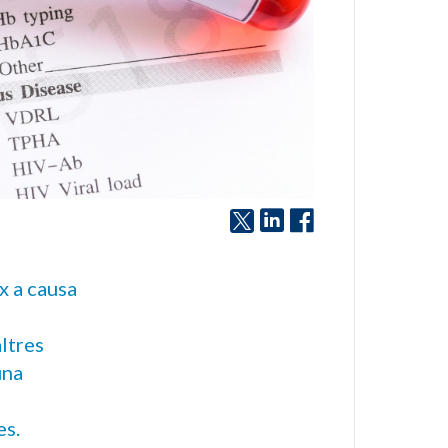
x a causa
ltres
una
es.