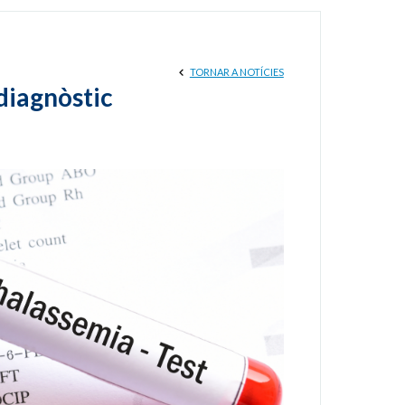
TORNAR A NOTÍCIES
diagnòstic