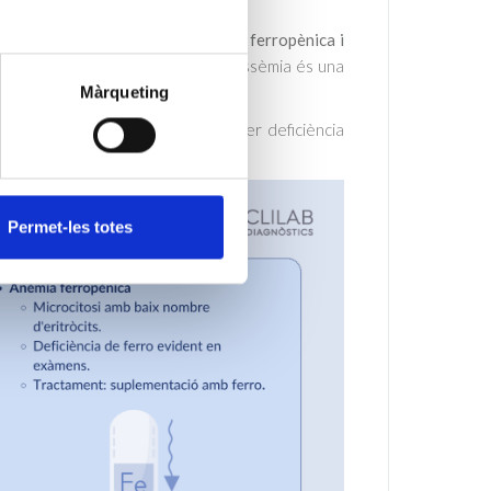
es és la distinció entre
microcitosi ferropènica i
omuna de microcitosi, però la talassèmia és una
Màrqueting
maties alt mentre que l'anèmia per deficiència
Permet-les totes